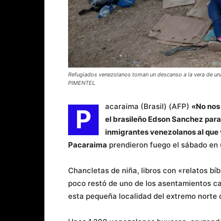
Refugiados venezolanos toman un descanso a la vera de una 
PIMENTEL
acaraima (Brasil) (AFP)
«No nos
P
el brasileño Edson Sanchez pa
inmigrantes venezolanos al que v
Pacaraima
prendieron fuego el sábado en u
Chancletas de niña, libros con «relatos bíbl
poco restó de uno de los asentamientos c
esta pequeña localidad del extremo norte d