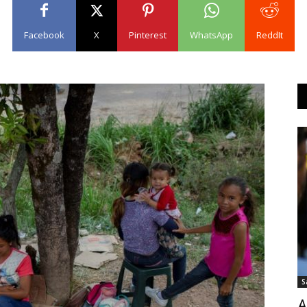
Facebook
X
Pinterest
WhatsApp
ReddIt
S
A