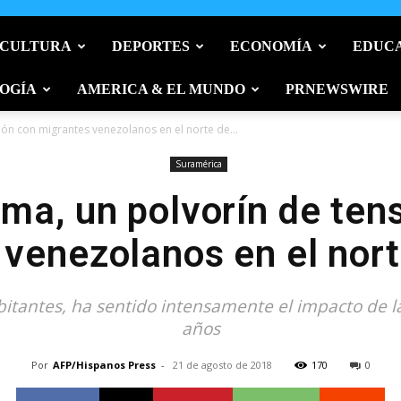
 CULTURA
DEPORTES
ECONOMÍA
EDUC
OGÍA
AMERICA & EL MUNDO
PRNEWSWIRE
ión con migrantes venezolanos en el norte de...
Suramérica
ma, un polvorín de ten
venezolanos en el nort
tantes, ha sentido intensamente el impacto de la 
años
Por
AFP/Hispanos Press
-
21 de agosto de 2018
170
0