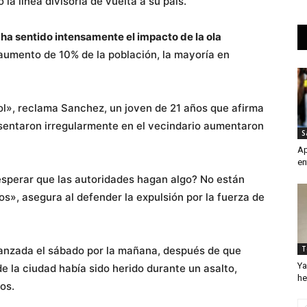
a línea divisoria de vuelta a su país.
ha sentido intensamente el impacto de la ola
umento de 10% de la población, la mayoría en
ol», reclama Sanchez, un joven de 21 años que afirma
sentaron irregularmente en el vecindario aumentaron
S
Ap
en
sperar que las autoridades hagan algo? No están
s», asegura al defender la expulsión por la fuerza de
lanzada el sábado por la mañana, después de que
T
Ya
e la ciudad había sido herido durante un asalto,
he
os.