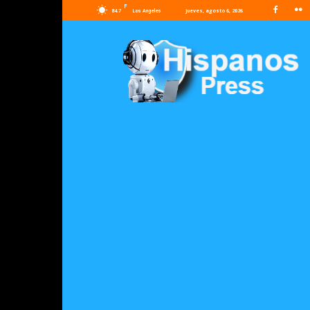
F
84.7
jueves, agosto 6, 2026
Los Angeles
Hispanos
Press