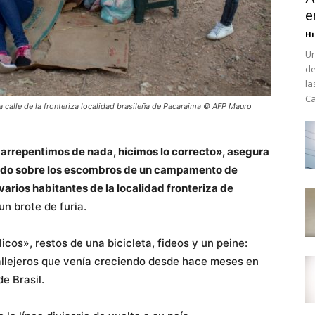
e
Hi
Un
de
la
Ca
calle de la fronteriza localidad brasileña de Pacaraima © AFP Mauro
 arrepentimos de nada, hicimos lo correcto», asegura
rado sobre los escombros de un campamento de
arios habitantes de la localidad fronteriza de
n brote de furia.
icos», restos de una bicicleta, fideos y un peine:
allejeros que venía creciendo desde hace meses en
e Brasil.