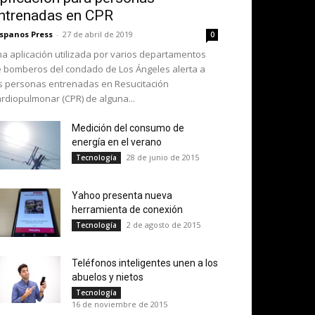
ntrenadas en CPR
spanos Press
-
27 de abril de 2019
0
a aplicación utilizada por varios departamentos
 bomberos del condado de Los Ángeles alerta a
s personas entrenadas en Resucitación
rdiopulmonar (CPR) de alguna...
Medición del consumo de
energía en el verano
28 de junio de 2015
Tecnología
Yahoo presenta nueva
herramienta de conexión
2 de agosto de 2015
Tecnología
Teléfonos inteligentes unen a los
abuelos y nietos
Tecnología
16 de noviembre de 2015