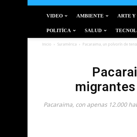
VIDEO
AMBIENTE
ARTE Y
POLITÍCA
SALUD
TECNOL
Inicio
Suramérica
Pacaraima, un polvorín de tens
Pacarai
migrantes 
Pacaraima, con apenas 12.000 habi