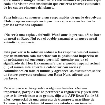
apreciadas y fotografiadas por los seis millones de personas que
cada año visitan esta institución que encierra tesoros culturales
de los cuatro rincones del planeta.
Para intentar convencer a sus responsables de que lo devuelvan,
Chile propuso reemplazarlo por una réplica «exacta» hecha
por los artesanos rapanui.
«No sería una copia», defendió Ward ante la prensa. «Si se hace
un moái en Rapa Nui por el pueblo rapanui es un nuevo moái
auténtico», subrayó.
Está por ver si la solución seduce a los responsables del museo,
que de momento solo mencionaron la posibilidad imprecisa de
un préstamo: «el encuentro permitió entender mejor el
significado del Hoa Hakananani’a par el pueblo rapanui actual
(…) el museo está abierto a colaborar con socios y
comunidades en todo el mundo y agradece las discusiones sobre
un futuro proyecto conjunto con Rapa Nui», afirmó una
portavoz.
Pero no parece desagradar a algunos turistas. «No me
importaría, porque este no pertenece a Inglaterra y preferiría
que se lo devolviesen a su gente», dijo a la AFP Dean Yu, de 36
años, comercial de una empresa de transporte marítimo de
Taiwán que hacía fotos del moái incrustado en un inmenso