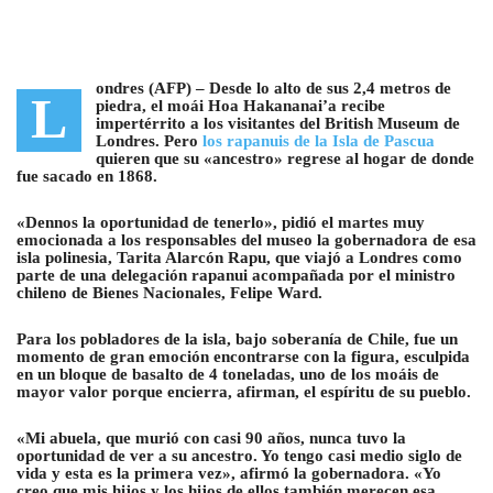
ondres (AFP) –
Desde lo alto de sus 2,4 metros de
L
piedra, el moái Hoa Hakananai’a recibe
impertérrito a los visitantes del British Museum de
Londres. Pero
los rapanuis de la Isla de Pascua
quieren que su «ancestro»
regrese al hogar de donde
fue sacado en 1868.
«Dennos la oportunidad de tenerlo», pidió el martes muy
emocionada a los responsables del museo la gobernadora de esa
isla polinesia, Tarita Alarcón Rapu, que viajó a Londres como
parte de una delegación rapanui acompañada por el ministro
chileno de Bienes Nacionales, Felipe Ward.
Para los pobladores de la isla, bajo soberanía de Chile, fue un
momento de gran emoción encontrarse con la figura
, esculpida
en un bloque de basalto de 4 toneladas, uno de los moáis de
mayor valor porque encierra, afirman, el espíritu de su pueblo.
«Mi abuela, que murió con casi 90 años, nunca tuvo la
oportunidad de ver a su ancestro. Yo tengo casi medio siglo de
vida y esta es la primera vez», afirmó la gobernadora. «Yo
creo que mis hijos y los hijos de ellos también merecen esa