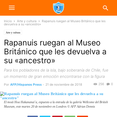
Inicio
Arte y cultura
Rapanuis ruegan al Museo Británico que les
devuelva a su «ancestro»
Arte y cultura
Rapanuis ruegan al Museo
Británico que les devuelva a
su «ancestro»
Para los pobladores de la isla, bajo soberanía de Chile, fue
un momento de gran emoción encontrarse con la figura
256
0
Por
AFP/Hispanos Press
-
21 de noviembre de 2018
El moái Hoa Hakananai’a, expuesto a la entrada de la galería Wellcome del British
Museum, este martes 20 de noviembre en Londres © AFP Adrian Dennis