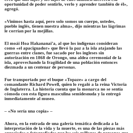
oportunidad de poder sentirlo, verlo y aprender también de él»,
agregó.
«Vinimos hasta aquí, pero solo somos un cuerpo, ustedes,
pueblo inglés, tienen nuestra alma», dijo mientras las lágrimas
le corrían por la mejillas.
El moái Hoa Hakananai’a, al que los indígenas consideran
como «el apaciguador» que llevó la paz a la isla atajando las
guerras entre clanes, fue sacado por los ingleses sin
autorización en 1868 de Orongo, una aldea ceremonial de la
isla, aprovechando la fragilidad de una población entonces
diezmada a un centenar de personas.
Fue transportado por el buque «Topaze» a cargo del
comandante Richard Powell, quien lo regaló a la reina Victoria
de Inglaterra. La historia cuenta que la monarca no se sentía
cómoda con esta figura masculina semidesnuda y la entregó
inmediatamente al museo.
– «No sería una copia» –
Ahora, en la entrada de una galería temática dedicada a la
interpretación de la vida y la muerte, es una de las piezas más