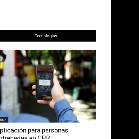
Tecnologias
alud
plicación para personas
ntrenadas en CPR