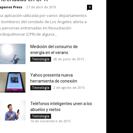
spanos Press
-
27 de abril de 2019
0
a aplicación utilizada por varios departamentos
 bomberos del condado de Los Ángeles alerta a
s personas entrenadas en Resucitación
rdiopulmonar (CPR) de alguna...
Medición del consumo de
energía en el verano
28 de junio de 2015
Tecnología
Yahoo presenta nueva
herramienta de conexión
2 de agosto de 2015
Tecnología
Teléfonos inteligentes unen a los
abuelos y nietos
Tecnología
16 de noviembre de 2015