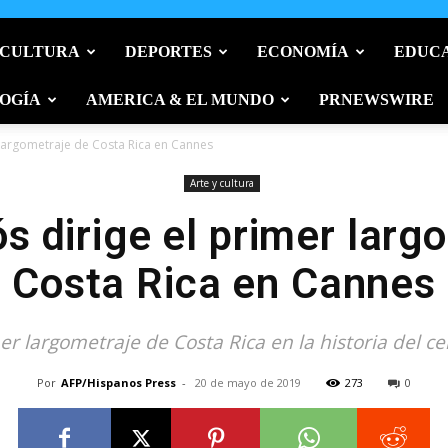
 CULTURA
DEPORTES
ECONOMÍA
EDUC
OGÍA
AMERICA & EL MUNDO
PRNEWSWIRE
 largometraje de Costa Rica en Cannes
Arte y cultura
ós dirige el primer larg
Costa Rica en Cannes
er largometraje de Costa Rica en la historia del 
Por
AFP/Hispanos Press
-
20 de mayo de 2019
273
0