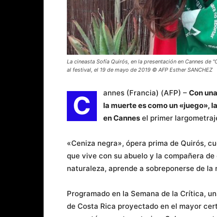
La cineasta Sofía Quirós, en la presentación en Cannes de "C
al festival, el 19 de mayo de 2019 © AFP Esther SANCHEZ
annes (Francia) (AFP) –
Con una
C
la muerte es como un «juego», l
en Cannes
el primer largometraj
«Ceniza negra», ópera prima de Quirós, cu
que vive con su abuelo y la compañera de
naturaleza, aprende a sobreponerse de la
Programado en la Semana de la Crítica, una
de Costa Rica proyectado en el mayor cer