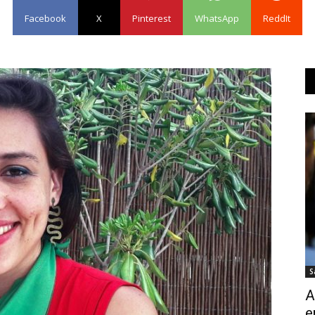
Facebook
X
Pinterest
WhatsApp
ReddIt
S
A
e