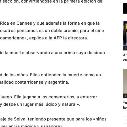
 sección, convirtiéndose en la primera edición del
 Rica en Cannes y que además la forma en que la
osotros pensamos es un doble premio, para el cine
noamericano», explica a la AFP la directora.
S
de la muerte observando a una prima suya de cinco
Ap
en
d de los niños. Ellos entienden la muerte como un
nalidad costarricense y argentina.
T
juego. Ella jugaba a los cementerios, a enterrar
Ya
y desde un lugar más lúdico y natural».
he
naje de Selva, teniendo presente que para los «niños
xperiencia mágica y sanadora».