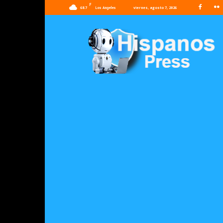
F
68.7
viernes, agosto 7, 2026
Los Angeles
Hispanos
Press