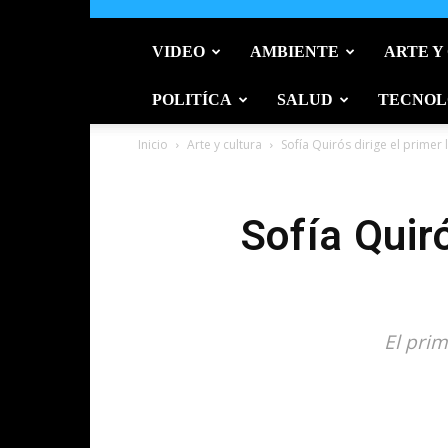
VIDEO
AMBIENTE
ARTE Y
POLITÍCA
SALUD
TECNOL
Inicio
Arte y cultura
Sofía Quirós dirige el primer
Sofía Quir
El prim