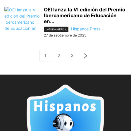
OEI lanza la VI edición del Premio
Iberoamericano de Educación
en...
Hispanos Press
-
LATINOAMÉRICA
27 de septiembre de 2025
1
2
3