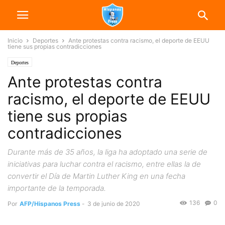
Inicio
Deportes
Ante protestas contra racismo, el deporte de EEUU
tiene sus propias contradicciones
Deportes
Ante protestas contra
racismo, el deporte de EEUU
tiene sus propias
contradicciones
Durante más de 35 años, la liga ha adoptado una serie de
iniciativas para luchar contra el racismo, entre ellas la de
convertir el Día de Martin Luther King en una fecha
importante de la temporada.
136
0
Por
AFP/Hispanos Press
-
3 de junio de 2020