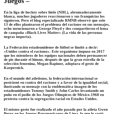
Juegos –
En la liga de hockey sobre hielo (NHL), abrumadoramente
blanca, muchos jugadores reaccionaron y sus franquicias los
siguieron. Pero el blog especializado RMNB observó que solo
13 de ellos plantearon el problema del racismo en sus mensajes,
ocho mencionaron a George Floyd y dos compartieron el lema
de campaña «Black Lives Matter» (La vida de las personas
negras importa).
La Federación estadounidense de fútbol se limitó a decir:
«Unidos contra el racismo». Este organismo impuso en 2017
que los miembros de los equipos nacionales deben permanecer
de pie durante el himno, después de que la gran estrella de la
selección femenina, Megan Rapinoe, adoptara el gesto de
Kaepernick.
En el mundo del atletismo, la federación internacional se
posicionó en contra del racismo y a favor de la igualdad social,
ilustrando su mensaje con la emblemática imagen de los
estadounidenses Tommy Smith y John Carlos levantando un
puño en el podio de los Juegos Olímpicos de México-1968 en
protesta contra la segregación racial en Estados Unidos.
El mismo gesto fue realizado el año pasado por la atleta Gwen
Berry en los Juegos Panamericanos de Lima, lo que le costó