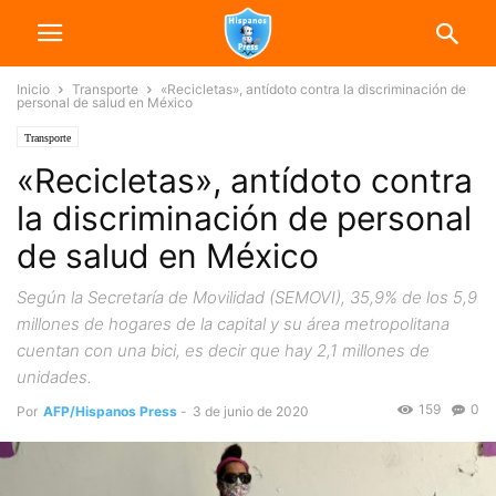
Inicio
Transporte
«Recicletas», antídoto contra la discriminación de
personal de salud en México
Transporte
«Recicletas», antídoto contra
la discriminación de personal
de salud en México
Según la Secretaría de Movilidad (SEMOVI), 35,9% de los 5,9
millones de hogares de la capital y su área metropolitana
cuentan con una bici, es decir que hay 2,1 millones de
unidades.
159
0
Por
AFP/Hispanos Press
-
3 de junio de 2020