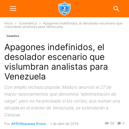
Inicio
Suramérica
Apagones indefinidos, el desolador escenario que
vislumbran analistas para Venezuela
Suramérica
Apagones indefinidos, el
desolador escenario que
vislumbran analistas para
Venezuela
Con amplio rechazo popular, Maduro anunció el 27 de
marzo racionamientos que denomina "administración de
carga", pero no ha precisado si los cortes, que suman una
década en el interior de Venezuela, se extenderán a
Caracas
50
0
Por
AFP/Hispanos Press
-
1 de abril de 2019