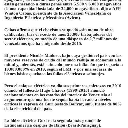
están generando a duras penas entre 5.500 y 6.000 megavatios
de una capacidad instalada de 34.000 megavatios», dijo a AFP
Winton Cabas, presidente de la Asociación Venezolana de
Ingeniería Eléctrica y Mecánica (Aviem).
Cabas afirma que el chavismo se quedó «sin mano de obra
calificada», tras el éxodo de unos 25.000 trabajadores del
sector eléctrico, en medio de una diáspora de 2,7 millones de
venezolanos que ha emigrado desde 2015.
El presidente Nicolás Maduro, bajo cuya gestión el país con las
mayores reservas de crudo del mundo redujo su economía a la
mitad y, además, está sofocado por una inflación que treparía a
10.000.000% en 2019, según el FMI, y por una escasez de
bienes básicos, achaca las fallas eléctricas a sabotajes.
Pero el colapso eléctrico ya dio sus primeros coletazos en 2010
cuando el fallecido Hugo Chávez (1999-2013) anunció
racionamientos en los estados del interior de Venezuela al
argumentar que una fuerte sequía había llevado a niveles
críticos la represa de Guri (estado Bolívar, sur), fuente de 80%
de la electricidad del país.
La hidroeléctrica Guri es la segunda más grande de
Latinoamérica después de Itaipú (Brasil-Paraguay).