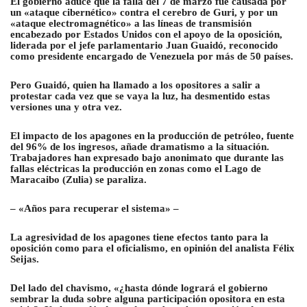
El gobierno aduce que la falla del 7 de marzo fue causada por
un «ataque cibernético» contra el cerebro de Guri, y por un
«ataque electromagnético» a las líneas de transmisión
encabezado por Estados Unidos con el apoyo de la oposición,
liderada por el jefe parlamentario Juan Guaidó, reconocido
como presidente encargado de Venezuela por más de 50 países.
Pero Guaidó, quien ha llamado a los opositores a salir a
protestar cada vez que se vaya la luz, ha desmentido estas
versiones una y otra vez.
El impacto de los apagones en la producción de petróleo, fuente
del 96% de los ingresos, añade dramatismo a la situación.
Trabajadores han expresado bajo anonimato que durante las
fallas eléctricas la producción en zonas como el Lago de
Maracaibo (Zulia) se paraliza.
– «Años para recuperar el sistema» –
La agresividad de los apagones tiene efectos tanto para la
oposición como para el oficialismo, en opinión del analista Félix
Seijas.
Del lado del chavismo, «¿hasta dónde logrará el gobierno
sembrar la duda sobre alguna participación opositora en esta