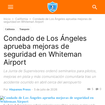
Inicio
California
Condado de Los Ángeles aprueba mejoras de
seguridad en Whiteman Airport
California
Transporte
Condado de Los Ángeles
aprueba mejoras de
seguridad en Whiteman
Airport
La Junta de Supervisores ordenó seminarios para pilotos,
mejoras en pista y más comunicación comunitaria tras un
accidente ocurrido en abril cerca del aeropuerto
5
0
Por
Hispanos Press
-
5 de julio de 2026