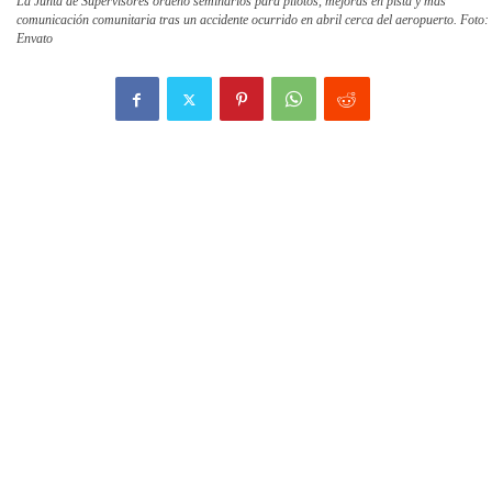
La Junta de Supervisores ordenó seminarios para pilotos, mejoras en pista y más
comunicación comunitaria tras un accidente ocurrido en abril cerca del aeropuerto. Foto:
Envato