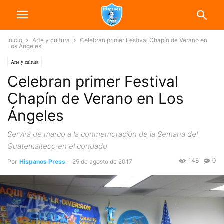
Inicio
Arte y cultura
Celebran primer Festival Chapín de Verano en
Los Ángeles
Arte y cultura
Celebran primer Festival
Chapín de Verano en Los
Ángeles
Servirá de marco a la conmemoración de la Semana del
Guatemalteco en el condado
148
0
Por
Hispanos Press
-
25 de agosto de 2017