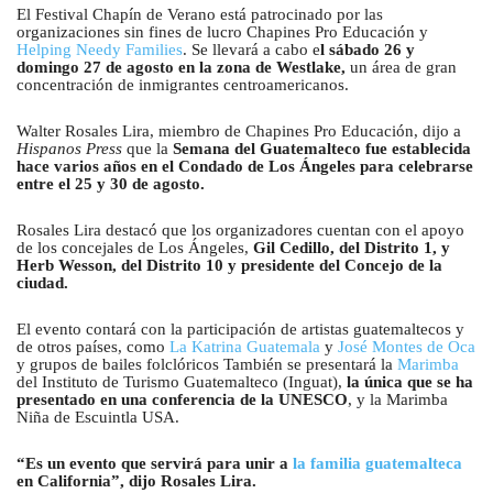
El Festival Chapín de Verano está patrocinado por las
organizaciones sin fines de lucro Chapines Pro Educación y
Helping Needy Families
. Se llevará a cabo e
l sábado 26 y
domingo 27 de agosto en la zona de Westlake,
un área de gran
concentración de inmigrantes centroamericanos.
Walter Rosales Lira, miembro de Chapines Pro Educación, dijo a
Hispanos Press
que la
Semana del Guatemalteco fue establecida
hace varios años en el Condado de Los Ángeles para celebrarse
entre el 25 y 30 de agosto.
Rosales Lira destacó que los organizadores cuentan con el apoyo
de los concejales de Los Ángeles,
Gil Cedillo, del Distrito 1, y
Herb Wesson, del Distrito 10 y presidente del Concejo de la
ciudad.
El evento contará con la participación de artistas guatemaltecos y
de otros países, como
La Katrina Guatemala
y
José Montes de Oca
y grupos de bailes folclóricos También se presentará la
Marimba
del Instituto de Turismo Guatemalteco (Inguat),
la única que se ha
presentado en una conferencia de la UNESCO
, y la Marimba
Niña de Escuintla USA.
“Es un evento que servirá para unir a
la familia guatemalteca
en California”, dijo Rosales Lira.