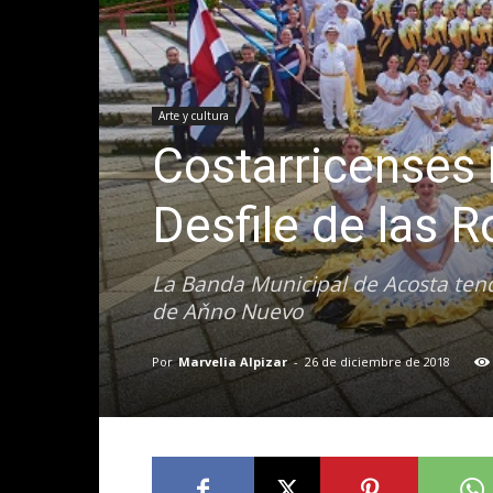
Arte y cultura
Costarricenses l
Desfile de las 
La Banda Municipal de Acosta tend
de Aňno Nuevo
Por
Marvelia Alpizar
-
26 de diciembre de 2018