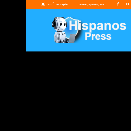
F
75.2
sábado, agosto 8, 2026
Los Angeles
Hispanos
Press