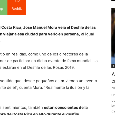
pp
ReddIt
l Costa Rica, José Manuel Mora veía el Desfile de las
n viajar a esa ciudad para verlo en persona,
al igual
.
ó en realidad, como uno de los directores de la
nor de participar en dicho evento de fama mundial. La
S
 estarán en el Desfile de las Rosas 2019.
A
e
sentido que, desde pequeños estar viendo un evento
rte de él”, cuenta Mora. “Realmente la ilusión y la
Hi
Un
de
la
s sentimientos, también
están conscientes de la
Ca
re de Costa Rica en alto durante el desfile
.