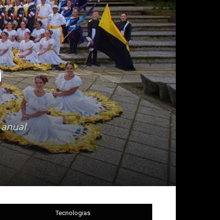
n
 anual
Tecnologias