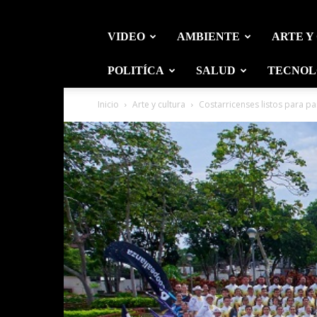
VIDEO
AMBIENTE
ARTE Y
POLITÍCA
SALUD
TECNOL
Inicio
Arte y cultura
Costarricenses listos para pa