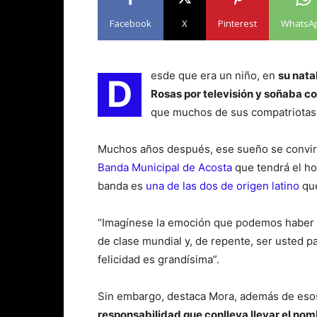
Facebook
X
Pinterest
WhatsA
esde que era un niño, en
su nata
D
Rosas por televisión y soñaba co
que muchos de sus compatriotas
Muchos años después, ese sueño se convirti
Banda Municipal de Acosta
que tendrá el ho
banda es
una de las dos de origen latino
que
“Imagínese la emoción que podemos haber 
de clase mundial y, de repente, ser usted pa
felicidad es grandísima”.
Sin embargo, destaca Mora, además de eso
responsabilidad que conlleva llevar el nomb