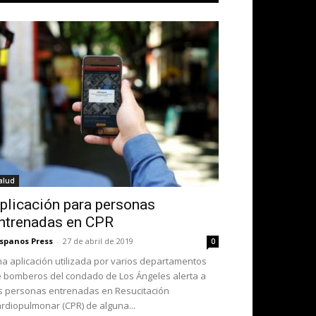
alud
plicación para personas
ntrenadas en CPR
spanos Press
-
27 de abril de 2019
0
a aplicación utilizada por varios departamentos
 bomberos del condado de Los Ángeles alerta a
s personas entrenadas en Resucitación
rdiopulmonar (CPR) de alguna...