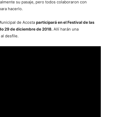
almente su pasaje, pero todos colaboraron con
para hacerlo.
Municipal de Acosta
participará en el Festival de las
o 29 de diciembre de 2018.
Allí harán una
al desfile.