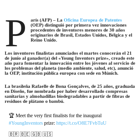
P
arís (AFP) – La
Oficina Europea de Patentes
(OEP) distinguió por primera vez innovaciones
procedentes de inventores menores de 30 años
originarios de Brasil, Estados Unidos, Bélgica y el
Reino Unido.
Los inventores finalistas anunciados el martes conocerán el 21
de junio al ganador(a) del «Young Inventors prize», creado este
año para fomentar la innovación entre los jóvenes al servicio de
los problemas del planeta (medio ambiente, salud, etc), anunció
la OEP, institución pública europea con sede en Múnich.
La brasileña Rafaelle de Bona Gonçalves, de 25 años, graduada
en Diseño, fue nombrada por haber desarrollado compresas
sanitarias y almohadillas biodegradables a partir de fibras de
residuos de plátano o bambú.
🏆 Meet the very first finalists for the inaugural
#YoungInventors
prize:
https://t.co/O8E7FvbTuU
🇧🇷 🇧🇪 🇬🇧 🇺🇸