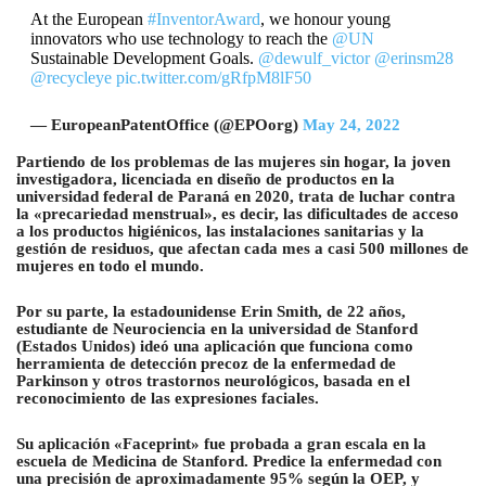
At the European
#InventorAward
, we honour young
innovators who use technology to reach the
@UN
Sustainable Development Goals.
@dewulf_victor
@erinsm28
@recycleye
pic.twitter.com/gRfpM8lF50
— EuropeanPatentOffice (@EPOorg)
May 24, 2022
Partiendo de los problemas de las mujeres sin hogar, la joven
investigadora, licenciada en diseño de productos en la
universidad federal de Paraná en 2020, trata de luchar contra
la «precariedad menstrual», es decir, las dificultades de acceso
a los productos higiénicos, las instalaciones sanitarias y la
gestión de residuos, que afectan cada mes a casi 500 millones de
mujeres en todo el mundo.
Por su parte, la estadounidense Erin Smith, de 22 años,
estudiante de Neurociencia en la universidad de Stanford
(Estados Unidos) ideó una aplicación que funciona como
herramienta de detección precoz de la enfermedad de
Parkinson y otros trastornos neurológicos, basada en el
reconocimiento de las expresiones faciales.
Su aplicación «Faceprint» fue probada a gran escala en la
escuela de Medicina de Stanford. Predice la enfermedad con
una precisión de aproximadamente 95% según la OEP, y