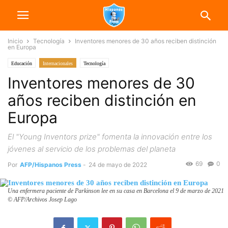
Inicio
Tecnología
Inventores menores de 30 años reciben distinción
en Europa
Educación
Internacionales
Tecnología
Inventores menores de 30
años reciben distinción en
Europa
El "Young Inventors prize" fomenta la innovación entre los
jóvenes al servicio de los problemas del planeta
69
0
Por
AFP/Hispanos Press
-
24 de mayo de 2022
Una enfermera paciente de Parkinson lee en su casa en Barcelona el 9 de marzo de 2021
© AFP/Archivos Josep Lago