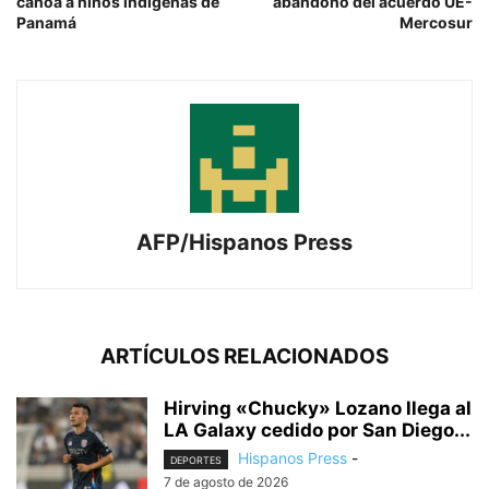
canoa a niños indígenas de
abandono del acuerdo UE-
Panamá
Mercosur
AFP/Hispanos Press
ARTÍCULOS RELACIONADOS
Hirving «Chucky» Lozano llega al
LA Galaxy cedido por San Diego...
Hispanos Press
-
DEPORTES
7 de agosto de 2026