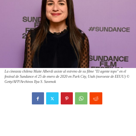
La cineasta chilena Maite Alberdi asiste al estreno de su filme "El agente topo" en el
festival de Sundance el 25 de enero de 2020 en Park City, Utah (noroeste de EEUU) ©
Getty/AFP/Archivos Ilya S. Savenok