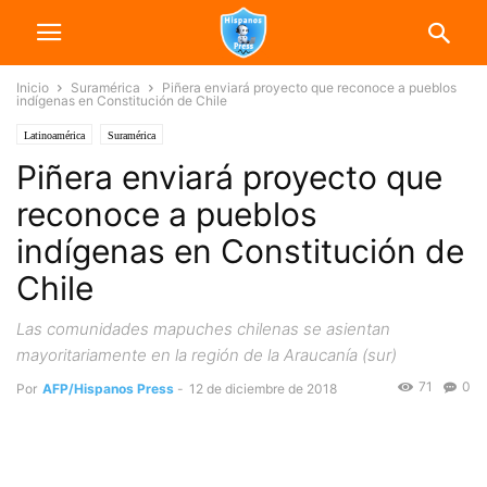
Inicio
Suramérica
Piñera enviará proyecto que reconoce a pueblos
indígenas en Constitución de Chile
Latinoamérica
Suramérica
Piñera enviará proyecto que
reconoce a pueblos
indígenas en Constitución de
Chile
Las comunidades mapuches chilenas se asientan
mayoritariamente en la región de la Araucanía (sur)
71
0
Por
AFP/Hispanos Press
-
12 de diciembre de 2018