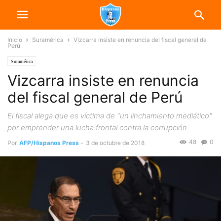
Inicio
Suramérica
Vizcarra insiste en renuncia del fiscal general de
Perú
Suramérica
Vizcarra insiste en renuncia
del fiscal general de Perú
El fiscal alega que es víctima de "un linchamiento mediático"
por emprender una lucha frontal contra la corrupción
48
0
Por
AFP/Hispanos Press
-
3 de octubre de 2018