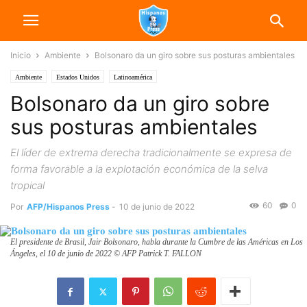
Inicio
Ambiente
Bolsonaro da un giro sobre sus posturas ambientales
Ambiente
Estados Unidos
Latinoamérica
Bolsonaro da un giro sobre
sus posturas ambientales
El líder de extrema derecha tradicionalmente se expresa de
forma favorable a la explotación económica de la selva
tropical
60
0
Por
AFP/Hispanos Press
-
10 de junio de 2022
El presidente de Brasil, Jair Bolsonaro, habla durante la Cumbre de las Américas en Los
Ángeles, el 10 de junio de 2022 © AFP Patrick T. FALLON