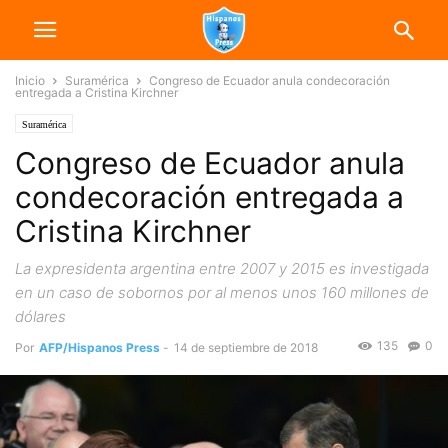
Inicio
Suramérica
Congreso de Ecuador anula condecoración
entregada a Cristina Kirchner
Suramérica
Congreso de Ecuador anula
condecoración entregada a
Cristina Kirchner
La expresidenta argentina entre 2007 y 2015 es investigada
en un caso de sobornos por al menos unos 160 millones de
dólares
135
0
Por
AFP/Hispanos Press
-
14 de septiembre de 2018