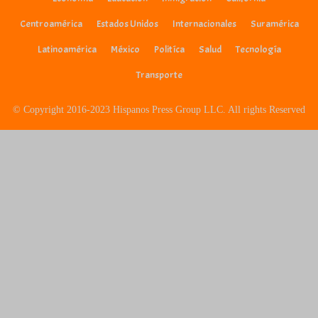
Centroamérica
Estados Unidos
Internacionales
Suramérica
Latinoamérica
México
Politíca
Salud
Tecnología
Transporte
© Copyright 2016-2023 Hispanos Press Group LLC. All rights Reserved