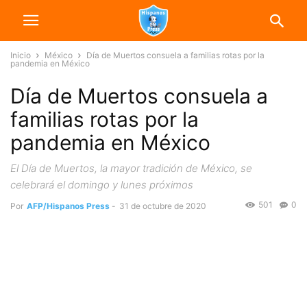
Inicio
México
Día de Muertos consuela a familias rotas por la
pandemia en México
Día de Muertos consuela a
familias rotas por la
pandemia en México
El Día de Muertos, la mayor tradición de México, se
celebrará el domingo y lunes próximos
501
0
Por
AFP/Hispanos Press
-
31 de octubre de 2020