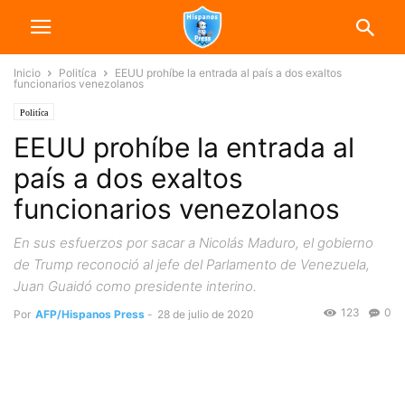
Inicio
Politíca
EEUU prohíbe la entrada al país a dos exaltos
funcionarios venezolanos
Politíca
EEUU prohíbe la entrada al
país a dos exaltos
funcionarios venezolanos
En sus esfuerzos por sacar a Nicolás Maduro, el gobierno
de Trump reconoció al jefe del Parlamento de Venezuela,
Juan Guaidó como presidente interino.
123
0
Por
AFP/Hispanos Press
-
28 de julio de 2020