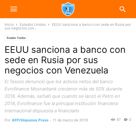
Inicio
Estados Unidos
EEUU sanciona a banco con sede en Rusia por
sus negocios con...
Estados Unidos
EEUU sanciona a banco con
sede en Rusia por sus
negocios con Venezuela
El Tesoro denunció que los activos netos del banco
Evrofinance Mosnarbank crecieron más de 50% durante
2018. Además, señaló que cuando se lanzó el Petro en
2018, Evrofinance fue la principal institución financiera
internacional dispuesta a financiarlo
67
0
Por
AFP/Hispanos Press
-
11 de marzo de 2019