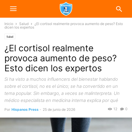
Inicio
Salud
¿El cortisol realmente provoca aumento de peso? Esto
dicen los expertos
Salud
¿El cortisol realmente
provoca aumento de peso?
Esto dicen los expertos
Si ha visto a muchos influencers del bienestar hablando
sobre el cortisol, no es el único; se ha convertido en un
tema popular. Sin embargo, a veces se malinterpreta. Un
médico especialista en medicina interna explica por qué
12
0
Por
Hispanos Press
-
25 de junio de 2026