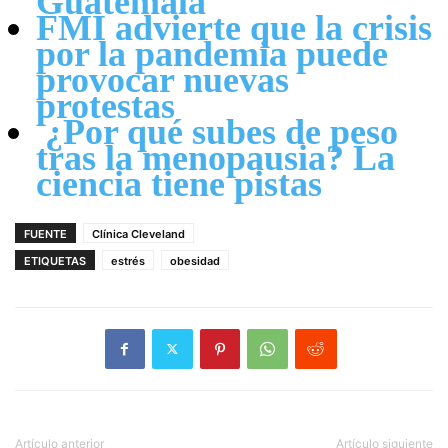
Guatemala
FMI advierte que la crisis
por la pandemia puede
provocar nuevas
protestas
¿Por qué subes de peso
tras la menopausia? La
ciencia tiene pistas
FUENTE
Clínica Cleveland
ETIQUETAS
estrés
obesidad
Artículo anterior
Artículo siguiente