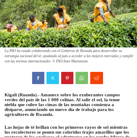
La FAO ha estado colaborando con el Gobierno de Rwanda para desarrollar su
estrategia nacional del té, ayudando al país a acceder a los mejores mercados y cumplir
con las normas internacionales. © FAO/Jean Nkurunziza
Kigali (Ruanda).- Amanece sobre los exuberantes campos
verdes del país de las 1 000 colinas. Al salir el sol, la tenue
niebla que cubre las cimas de las montañas comienza a
disiparse, anunciando un nuevo día de trabajo para los
agricultores de Rwanda.
Las hojas de té brillan con los primeros rayos de sol mientras
los recolectores se ponen sus coloridos trajes amarillos que los
protegen de los arañazos al adentrarse en las verdes hileras de