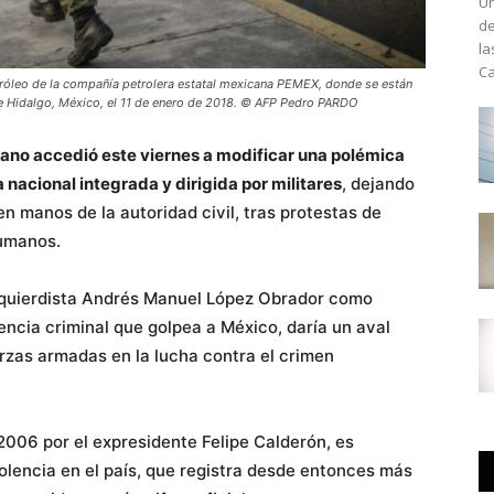
Un
de
la
Ca
etróleo de la compañía petrolera estatal mexicana PEMEX, donde se están
e Hidalgo, México, el 11 de enero de 2018. © AFP Pedro PARDO
ano accedió este viernes a modificar una polémica
a nacional integrada y dirigida por militares
, dejando
n manos de la autoridad civil, tras protestas de
umanos.
izquierdista Andrés Manuel López Obrador como
lencia criminal que golpea a México, daría un aval
uerzas armadas en la lucha contra el crimen
l 2006 por el expresidente Felipe Calderón, es
olencia en el país, que registra desde entonces más