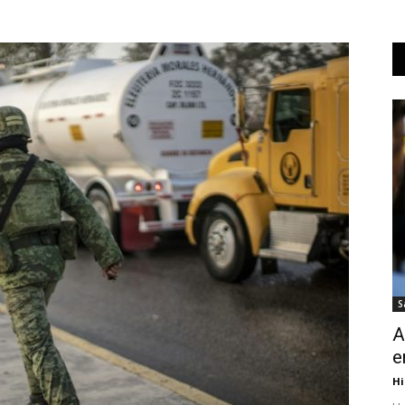
S
A
e
Hi