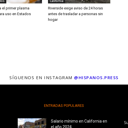
dos
California
a el primer plasma
Riverside exige aviso de 24 horas
para uso en Estados
antes de trasladar a personas sin
hogar
SÍGUENOS EN INSTAGRAM
@HISPANOS.PRESS
ENTRADAS POPULARES
Salario mínimo en California en
S
el año 2024