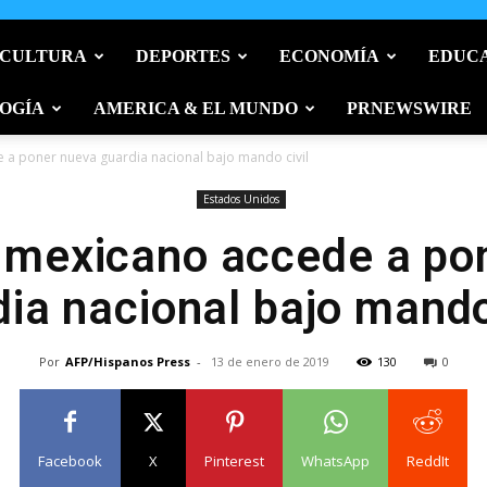
 CULTURA
DEPORTES
ECONOMÍA
EDUC
OGÍA
AMERICA & EL MUNDO
PRNEWSWIRE
a poner nueva guardia nacional bajo mando civil
Estados Unidos
 mexicano accede a po
ia nacional bajo mando
Por
AFP/Hispanos Press
-
13 de enero de 2019
130
0
Facebook
X
Pinterest
WhatsApp
ReddIt