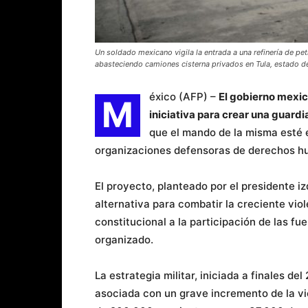
Un soldado mexicano vigila la entrada a una refinería de p
abasteciendo camiones cisterna privados en Tula, estado d
éxico (AFP) –
El gobierno mexic
M
iniciativa para crear una guardi
que el mando de la misma esté e
organizaciones defensoras de derechos h
El proyecto, planteado por el presidente 
alternativa para combatir la creciente vio
constitucional a la participación de las f
organizado.
La estrategia militar, iniciada a finales de
asociada con un grave incremento de la vi