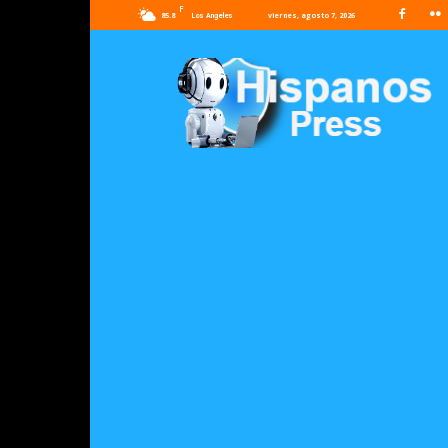
F
85.8
viernes, agosto 7, 2026
Los Angeles
Hispanos
Press