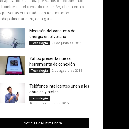
a aplicación utilizada por varios departamentos
 bomberos del condado de Los Ángeles alerta a
s personas entrenadas en Resucitación
rdiopulmonar (CPR) de alguna...
Medición del consumo de
energía en el verano
28 de junio de 2015
Tecnología
Yahoo presenta nueva
herramienta de conexión
2 de agosto de 2015
Tecnología
Teléfonos inteligentes unen a los
abuelos y nietos
Tecnología
16 de noviembre de 2015
Noticias de ultima hora