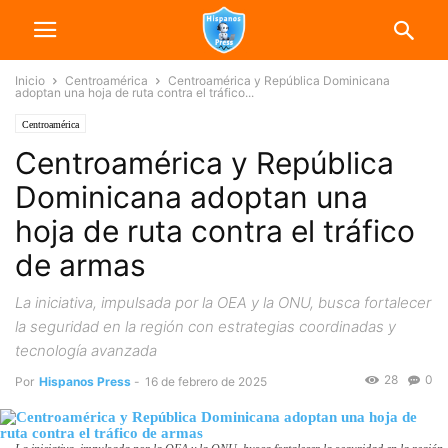
Inicio
Centroamérica
Centroamérica y República Dominicana
adoptan una hoja de ruta contra el tráfico...
Centroamérica
Centroamérica y República
Dominicana adoptan una
hoja de ruta contra el tráfico
de armas
La iniciativa, impulsada por la OEA y la ONU, busca fortalecer
la seguridad en la región con estrategias coordinadas y
tecnología avanzada
28
0
Por
Hispanos Press
-
16 de febrero de 2025