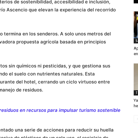
erios de sostenibilidad, accesibilidad e inclusión,
ío Ascencio que elevan la experiencia del recorrido
o termina en los senderos. A solo unos metros del
S
ovadora propuesta agrícola basada en principios
Ap
en
os sin químicos ni pesticidas, y que gestiona sus
do el suelo con nutrientes naturales. Esta
rante del hotel, cerrando un ciclo virtuoso entre
manejo de residuos.
T
Ya
he
residuos en recursos para impulsar turismo sostenible
ntado una serie de acciones para reducir su huella
siva de plásticos de un solo uso, el reciclaje de