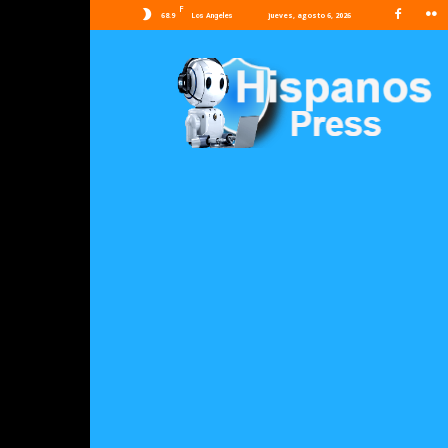
F
68.9
jueves, agosto 6, 2026
Los Angeles
Hispanos
Press