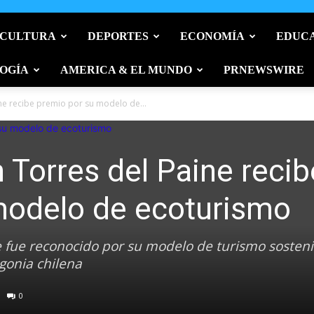
 CULTURA
DEPORTES
ECONOMÍA
EDUC
OGÍA
AMERICA & EL MUNDO
PRNEWSWIRE
ine recibe premio por su modelo de...
n Torres del Paine recib
modelo de ecoturismo
ne fue reconocido por su modelo de turismo sosteni
gonia chilena
0