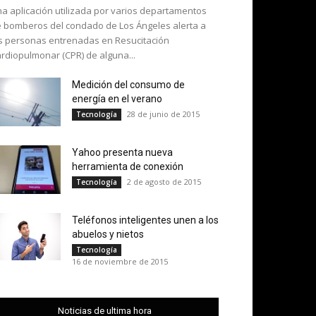
a aplicación utilizada por varios departamentos
 bomberos del condado de Los Ángeles alerta a
s personas entrenadas en Resucitación
rdiopulmonar (CPR) de alguna...
Medición del consumo de
energía en el verano
28 de junio de 2015
Tecnología
Yahoo presenta nueva
herramienta de conexión
2 de agosto de 2015
Tecnología
Teléfonos inteligentes unen a los
abuelos y nietos
Tecnología
16 de noviembre de 2015
Noticias de ultima hora