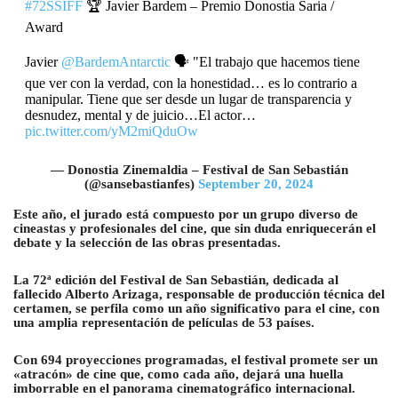
#72SSIFF
🏆 Javier Bardem – Premio Donostia Saria /
Award
Javier
@BardemAntarctic
🗣️ "El trabajo que hacemos tiene
que ver con la verdad, con la honestidad… es lo contrario a
manipular. Tiene que ser desde un lugar de transparencia y
desnudez, mental y de juicio…El actor…
pic.twitter.com/yM2miQduOw
— Donostia Zinemaldia – Festival de San Sebastián
(@sansebastianfes)
September 20, 2024
Este año, el jurado está compuesto por un grupo diverso de
cineastas y profesionales del cine, que sin duda enriquecerán el
debate y la selección de las obras presentadas.
La 72ª edición del Festival de San Sebastián, dedicada al
fallecido Alberto Arizaga, responsable de producción técnica del
certamen, se perfila como un año significativo para el cine, con
una amplia representación de películas de 53 países.
Con 694 proyecciones programadas, el festival promete ser un
«atracón» de cine que, como cada año, dejará una huella
imborrable en el panorama cinematográfico internacional.