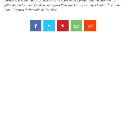
Dedicó el premio a figuras clave en su vida personal y profesional, incluyendo a su
fallecida madre Pilar Bardem, su esposa Penélope Cruz y sus hijos Leonardo y Luna.
Foto: Captura de Pantalla de YouTube