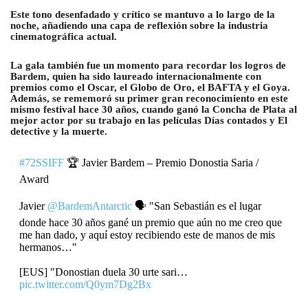
Este tono desenfadado y crítico se mantuvo a lo largo de la
noche, añadiendo una capa de reflexión sobre la industria
cinematográfica actual.
La gala también fue un momento para recordar los logros de
Bardem, quien ha sido laureado internacionalmente con
premios como el Oscar, el Globo de Oro, el BAFTA y el Goya.
Además, se rememoró su primer gran reconocimiento en este
mismo festival hace 30 años, cuando ganó la Concha de Plata al
mejor actor por su trabajo en las películas
Días contados
y
El
detective y la muerte
.
#72SSIFF
🏆 Javier Bardem – Premio Donostia Saria /
Award
Javier
@BardemAntarctic
🗣️ "San Sebastián es el lugar
donde hace 30 años gané un premio que aún no me creo que
me han dado, y aquí estoy recibiendo este de manos de mis
hermanos…"
[EUS] "Donostian duela 30 urte sari…
pic.twitter.com/Q0ym7Dg2Bx