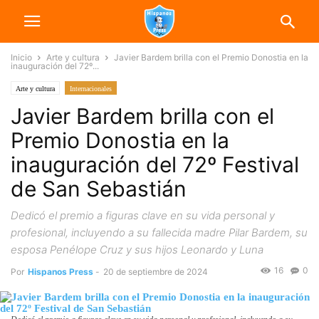
Inicio
Arte y cultura
Javier Bardem brilla con el Premio Donostia en la
inauguración del 72º...
Arte y cultura
Internacionales
Javier Bardem brilla con el
Premio Donostia en la
inauguración del 72º Festival
de San Sebastián
Dedicó el premio a figuras clave en su vida personal y
profesional, incluyendo a su fallecida madre Pilar Bardem, su
esposa Penélope Cruz y sus hijos Leonardo y Luna
16
0
Por
Hispanos Press
-
20 de septiembre de 2024