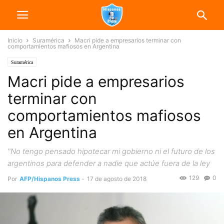
Inicio
Suramérica
Macri pide a empresarios terminar con
comportamientos mafiosos en Argentina
Suramérica
Macri pide a empresarios
terminar con
comportamientos mafiosos
en Argentina
"No tengo pensado hipotecar mi gobierno ni el futuro de los
argentinos para defender a nadie que actúe fuera de la ley
129
0
Por
AFP/Hispanos Press
-
17 de agosto de 2018