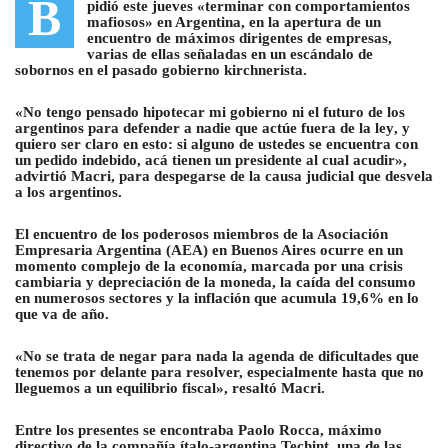
B
pidió este jueves «terminar con comportamientos
mafiosos» en Argentina, en la apertura de un
encuentro de máximos dirigentes de empresas
,
varias de ellas señaladas en un escándalo de
sobornos en el pasado gobierno kirchnerista.
«No tengo pensado hipotecar mi gobierno ni el futuro de los
argentinos para defender a nadie que actúe fuera de la ley
, y
quiero ser claro en esto: si alguno de ustedes se encuentra con
un pedido indebido, acá tienen un presidente al cual acudir»,
advirtió Macri, para despegarse de la causa judicial que desvela
a los argentinos.
El encuentro de los poderosos miembros de la Asociación
Empresaria Argentina (AEA) en Buenos Aires ocurre en un
momento complejo de la economía, marcada por una crisis
cambiaria y depreciación de la moneda, la caída del consumo
en numerosos sectores y la inflación que acumula 19,6% en lo
que va de año.
«No se trata de negar para nada la agenda de dificultades que
tenemos por delante para resolver, especialmente hasta que no
lleguemos a un equilibrio fiscal», resaltó Macri.
Entre los presentes se encontraba Paolo Rocca, máximo
directivo de la compañía ítalo-argentina Techint, una de las