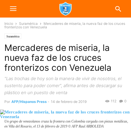
Inicio
Suramérica
Mercaderes de miseria, la nueva faz de los cruces
fronterizos con Venezuela
Suramérica
Mercaderes de miseria, la
nueva faz de los cruces
fronterizos con Venezuela
"Las trochas de hoy son la manera de vivir de nosotros, el
sustento para poder comer", afirma antes de descargar su
plástico en un puesto de venta
112
0
Por
AFP/Hispanos Press
-
14 de febrero de 2019
Un grupo de venezolanos cruza la frontera con Colombia cargada con piezas metálicas,
en Villa del Rosario, el 13 de febrero de 2019 © AFP Raul ARBOLEDA