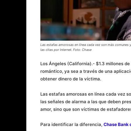
Las estafas amorosas en línea cada vez son más comunes y, 
las citas por Internet. Foto: Chase
Los Ángeles (California).- $1.3 millones d
romántico, ya sea a través de una aplicac
obtener dinero de la víctima.
Las estafas amorosas en línea cada vez so
las señales de alarma a las que deben pres
amor, sino que son víctimas de estafadore
Para identificar la diferencia,
Chase Bank 