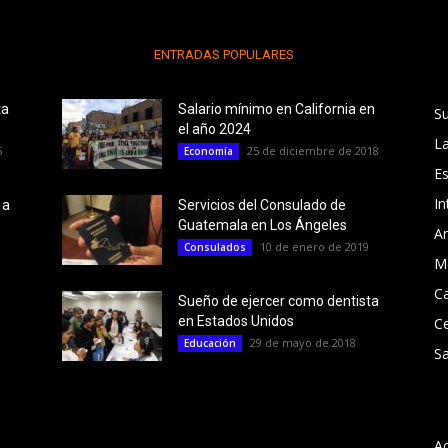
ENTRADAS POPULARES
ta
Salario mínimo en California en
S
el año 2024
L
6
25 de diciembre de 2018
Economía
E
In
 a
Servicios del Consulado de
Guatemala en Los Ángeles
Ar
10 de enero de 2019
Consulados
M
Ca
Sueño de ejercer como dentista
en Estados Unidos
C
29 de mayo de 2018
Educación
Sa
A