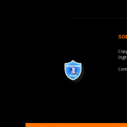
SO
Copy
Digit
Cont