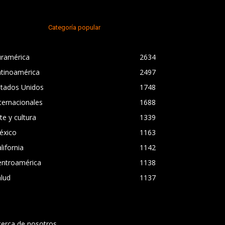
Categoría popular
uramérica
2634
atinoamérica
2497
stados Unidos
1748
ternacionales
1688
te y cultura
1339
éxico
1163
lifornia
1142
entroamérica
1138
lud
1137
cerca de nosotros