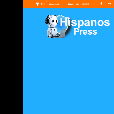
F
74.6
jueves, agosto 6, 2026
Los Angeles
Hispanos
Press