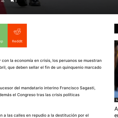
46
0
pp
ReddIt
 con la economía en crisis, los peruanos se muestran
bril, que deben sellar el fin de un quinquenio marcado
l sucesor del mandatario interino Francisco Sagasti,
emás el Congreso tras las crisis políticas
S
A
e
 a las calles en repudio a la destitución por el