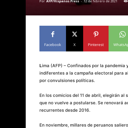
Por
AFP/Hispanos Press
-
12 de febrero de 2021
Facebook
X
Pinterest
WhatsA
L
ima (AFP) – Confinados por la pandemia y
indiferentes a la campaña electoral para a
por convulsiones políticas.
En los comicios del 11 de abril, elegirán a
que no vuelve a postularse. Se renovará ad
recurrentes desde 2016.
En noviembre, millares de peruanos salieron