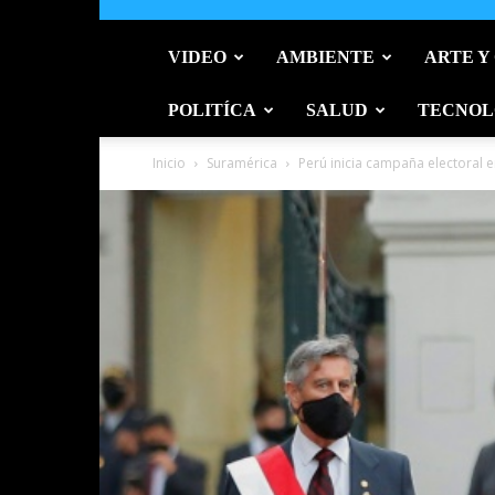
VIDEO
AMBIENTE
ARTE Y
POLITÍCA
SALUD
TECNOL
Inicio
Suramérica
Perú inicia campaña electoral 