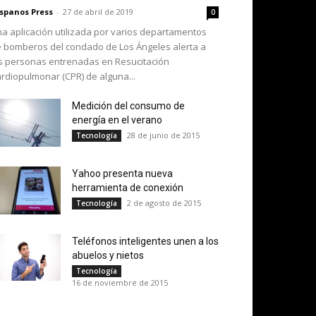
spanos Press
-
27 de abril de 2019
0
a aplicación utilizada por varios departamentos
 bomberos del condado de Los Ángeles alerta a
s personas entrenadas en Resucitación
rdiopulmonar (CPR) de alguna...
Medición del consumo de
energía en el verano
28 de junio de 2015
Tecnología
Yahoo presenta nueva
herramienta de conexión
2 de agosto de 2015
Tecnología
Teléfonos inteligentes unen a los
abuelos y nietos
Tecnología
16 de noviembre de 2015