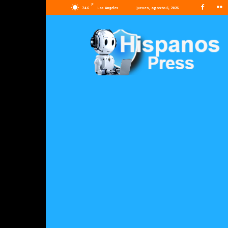
F
74.6
jueves, agosto 6, 2026
Los Angeles
Hispanos
Press