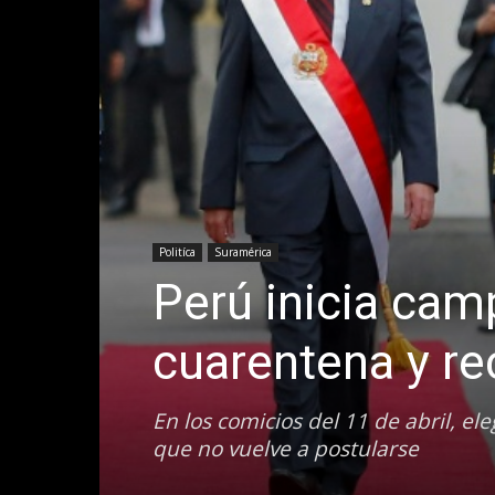
Politíca
Suramérica
Perú inicia cam
cuarentena y re
En los comicios del 11 de abril, el
que no vuelve a postularse