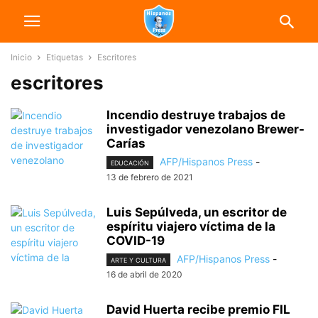
Inicio
Etiquetas
Escritores
escritores
Incendio destruye trabajos de
investigador venezolano Brewer-
Carías
AFP/Hispanos Press
-
EDUCACIÓN
13 de febrero de 2021
Luis Sepúlveda, un escritor de
espíritu viajero víctima de la
COVID-19
AFP/Hispanos Press
-
ARTE Y CULTURA
16 de abril de 2020
David Huerta recibe premio FIL