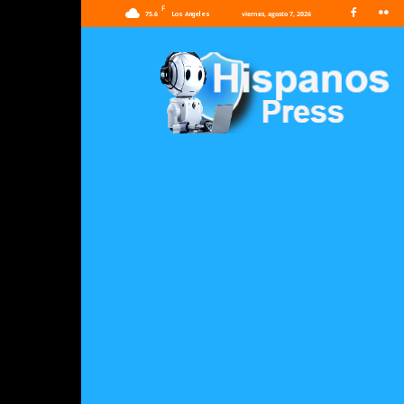
F
75.6
viernes, agosto 7, 2026
Los Angeles
Hispanos
Press