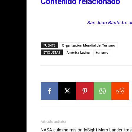
Contenido relacionado
San Juan Bautista: u
FUENTE
Organización Mundial del Turismo
ETIQUETAS
América Latina
turismo
Artículo anterior
NASA culmina misión InSight Mars Lander tras