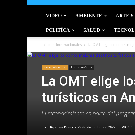
VIDEO
AMBIENTE
ARTE Y
POLITÍCA
SALUD
TECNOL
Inicio
Internacionales
La OMT elige los ochos mejor
Internacionales
Latinoamérica
La OMT elige l
turísticos en A
El reconocimiento es parte del progra
Por
Hispanos Press
-
22 de diciembre de 2022
133