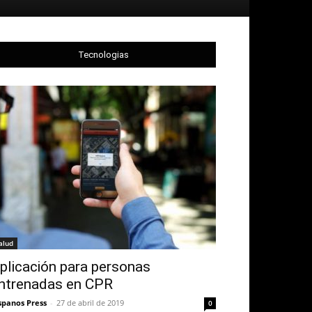
Tecnologias
alud
plicación para personas
ntrenadas en CPR
spanos Press
-
27 de abril de 2019
0