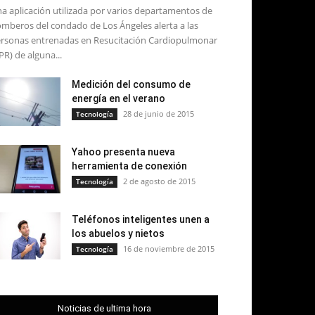
a aplicación utilizada por varios departamentos de
mberos del condado de Los Ángeles alerta a las
rsonas entrenadas en Resucitación Cardiopulmonar
PR) de alguna...
Medición del consumo de
energía en el verano
28 de junio de 2015
Tecnología
Yahoo presenta nueva
herramienta de conexión
2 de agosto de 2015
Tecnología
Teléfonos inteligentes unen a
los abuelos y nietos
16 de noviembre de 2015
Tecnología
Noticias de ultima hora