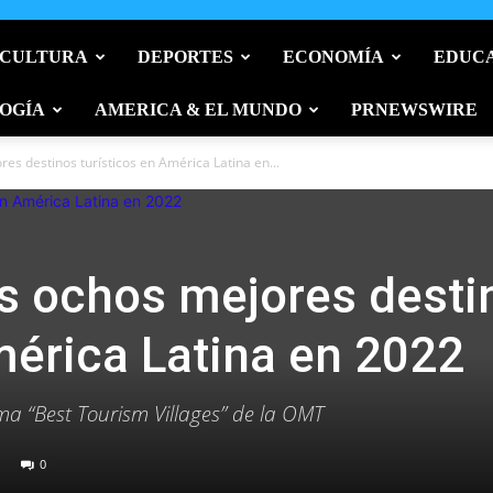
 CULTURA
DEPORTES
ECONOMÍA
EDUC
OGÍA
AMERICA & EL MUNDO
PRNEWSWIRE
es destinos turísticos en América Latina en...
os ochos mejores desti
mérica Latina en 2022
ma “Best Tourism Villages” de la OMT
0