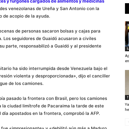
tes y furgones cargados de alimentos y medicinas
ades venezolanas de Ureña y San Antonio con la
o de acopio de la ayuda.
ecenas de personas sacaron bolsas y cajas para
a. Los seguidores de Guaidó acusaron a civiles
su parte, responsabilizó a Guaidó y al presidente
S
Ap
en
itario ha sido interrumpida desde Venezuela bajo el
sión violenta y desproporcionada», dijo el canciller
iegue de los camiones.
T
a pasado la frontera con Brasil, pero los camiones
Ya
la ciudad limítrofe de Pacaraima la tarde de este
he
 día apostados en la frontera, comprobó la AFP.
a fue «impresionante» y «debilitó aún más a Maduro,