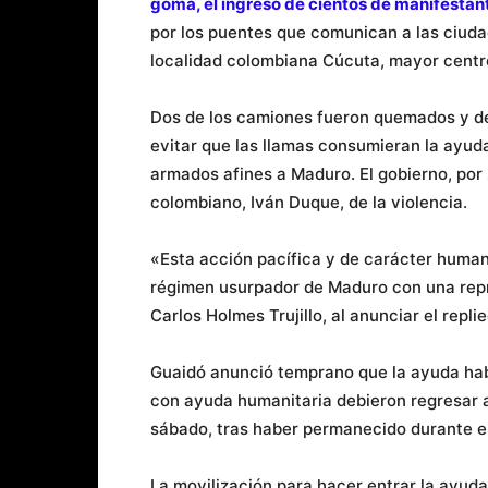
goma, el ingreso de cientos de manifestan
por los puentes que comunican a las ciud
localidad colombiana Cúcuta, mayor centr
Dos de los camiones fueron quemados y d
evitar que las llamas consumieran la ayud
armados afines a Maduro. El gobierno, por 
colombiano, Iván Duque, de la violencia.
«Esta acción pacífica y de carácter human
régimen usurpador de Maduro con una repre
Carlos Holmes Trujillo, al anunciar el repl
Guaidó anunció temprano que la ayuda habí
con ayuda humanitaria debieron regresar a 
sábado, tras haber permanecido durante el
La movilización para hacer entrar la ayud