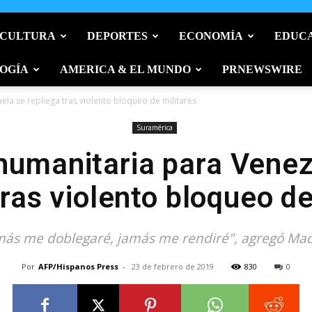
 CULTURA
DEPORTES
ECONOMÍA
EDUC
OGÍA
AMERICA & EL MUNDO
PRNEWSWIRE
la se repliega tras violento bloqueo de militares
Suramérica
humanitaria para Venez
tras violento bloqueo de
más me doblegaré, jamás me rendiré", agregó Ma
Por
AFP/Hispanos Press
-
23 de febrero de 2019
830
0