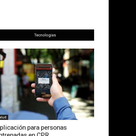
Tecnologias
alud
plicación para personas
ntrenadas en CPR