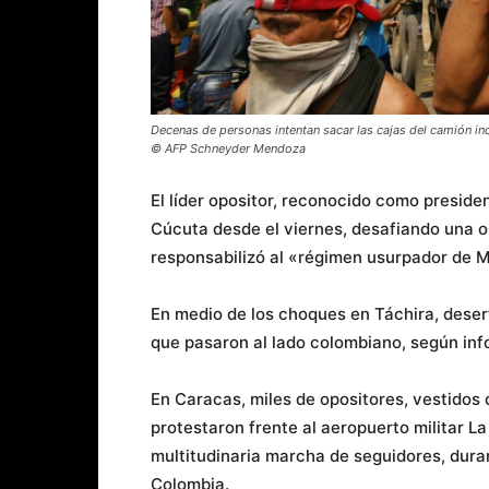
Decenas de personas intentan sacar las cajas del camión in
© AFP Schneyder Mendoza
El líder opositor, reconocido como presid
Cúcuta desde el viernes, desafiando una orde
responsabilizó al «régimen usurpador de M
En medio de los choques en Táchira, deser
que pasaron al lado colombiano, según in
En Caracas, miles de opositores, vestido
protestaron frente al aeropuerto militar L
multitudinaria marcha de seguidores, duran
Colombia.