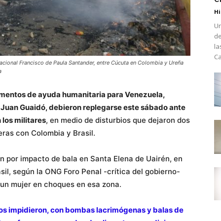
Hi
Un
de
la
Ca
cional Francisco de Paula Santander, entre Cúcuta en Colombia y Ureña
a
entos de ayuda humanitaria para Venezuela,
or Juan Guaidó, debieron replegarse este sábado ante
 los militares
, en medio de disturbios que dejaron dos
eras con Colombia y Brasil.
on por impacto de bala en Santa Elena de Uairén, en
asil, según la ONG Foro Penal -crítica del gobierno-
ió un mujer en choques en esa zona.
dos impidieron, con bombas lacrimógenas y balas de