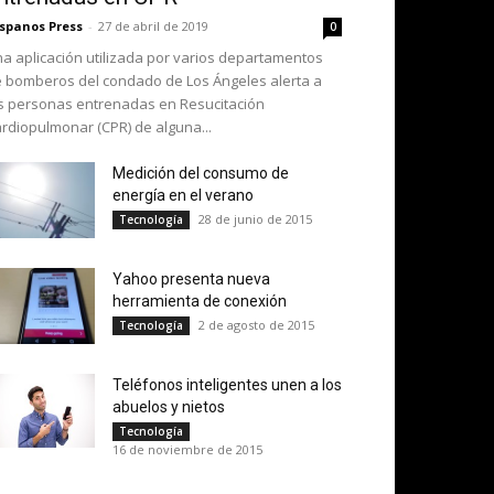
spanos Press
-
27 de abril de 2019
0
a aplicación utilizada por varios departamentos
 bomberos del condado de Los Ángeles alerta a
s personas entrenadas en Resucitación
rdiopulmonar (CPR) de alguna...
Medición del consumo de
energía en el verano
28 de junio de 2015
Tecnología
Yahoo presenta nueva
herramienta de conexión
2 de agosto de 2015
Tecnología
Teléfonos inteligentes unen a los
abuelos y nietos
Tecnología
16 de noviembre de 2015