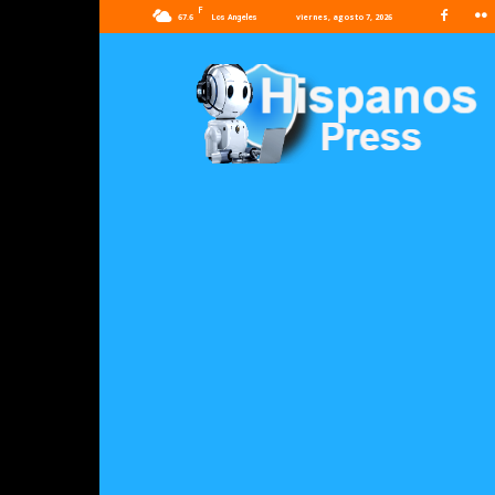
F
67.6
viernes, agosto 7, 2026
Los Angeles
Hispanos
Press