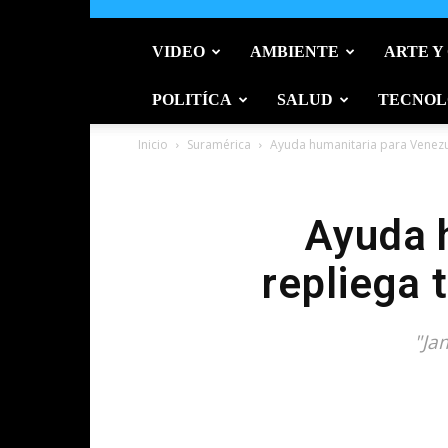
VIDEO
AMBIENTE
ARTE Y
POLITÍCA
SALUD
TECNOL
Inicio
Suramérica
Ayuda humanitaria para Venezue
Ayuda 
repliega 
"Ja