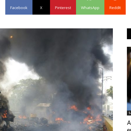
Facebook
X
Pinterest
WhatsApp
ReddIt
S
A
e