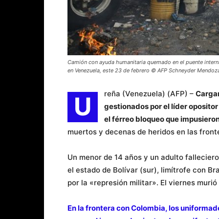
Camión con ayuda humanitaria quemado en el puente interna
en Venezuela, este 23 de febrero © AFP Schneyder Mendoz
reña (Venezuela) (AFP) –
Cargam
U
gestionados por el líder oposit
el férreo bloqueo que impusieron
muertos y decenas de heridos en las front
Un menor de 14 años y un adulto fallecier
el estado de Bolívar (sur), limítrofe con Br
por la «represión militar». El viernes mur
En la frontera con Colombia, los uniforma