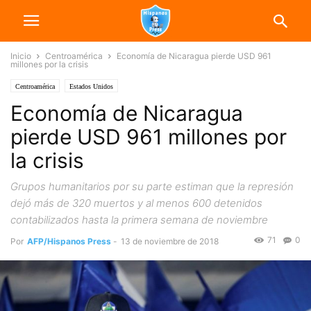
Inicio
Centroamérica
Economía de Nicaragua pierde USD 961
millones por la crisis
Centroamérica
Estados Unidos
Economía de Nicaragua
pierde USD 961 millones por
la crisis
Grupos humanitarios por su parte estiman que la represión
dejó más de 320 muertos y al menos 600 detenidos
contabilizados hasta la primera semana de noviembre
71
0
Por
AFP/Hispanos Press
-
13 de noviembre de 2018