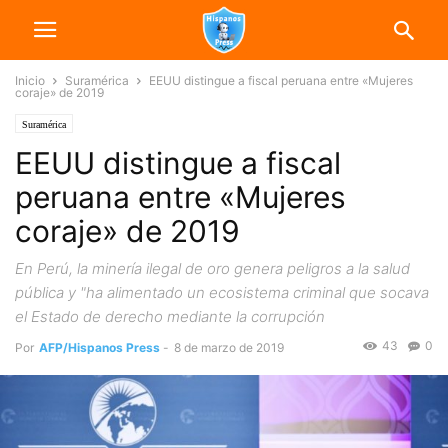
Inicio
Suramérica
EEUU distingue a fiscal peruana entre «Mujeres
coraje» de 2019
Suramérica
EEUU distingue a fiscal
peruana entre «Mujeres
coraje» de 2019
En Perú, la minería ilegal de oro genera peligros a la salud
pública y "ha alimentado un ecosistema criminal que socava
el Estado de derecho mediante la corrupción
43
0
Por
AFP/Hispanos Press
-
8 de marzo de 2019