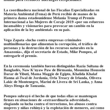
La coordinadora nacional de las Fiscalías Especializadas en
Materia Ambiental (Fema) de Perú recibió de manos de la
primera dama estadounidense Melania Trump el Premio
Internacional a las Mujeres de Coraje 2019 «por sus esfuerzos
incansables y visionarios para provocar un cambio en la
aplicación de la ley ambiental» en su país.
Vega Zapata «lucha contra empresas criminales
multimillonarias que alimentan la corrupción, el tráfico de
personas y la destrucción de los recursos naturales en la
Amazonía», dijo el secretario de Estado, Mike Pompeo, al
entregarle el premio.
En la ceremonia también fueron distinguidas Razia Sultana de
Bangladés, Naw K’nyaw Paw de Birmania, Moumina Houssein
Darar de Yibuti, Mama Maggie de Egipto, Khalida Khalaf
Hanna al-Twal de Jordania, Orla Treacy de Irlanda, Olivera
Lakic de Montenegro, Marini de Livera de Sri Lanka, y Anna
Aloys Henga de Tanzania.
Pompeo subrayó el hecho de que todas ellas se mantengan
firmes en situaciones de «extraordinaria adversidad»,
elogiando su lucha contra el terrorismo, los abusos contra
mujeres y niñas rohinyá y la explotación de menores, así como