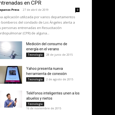
ntrenadas en CPR
spanos Press
-
27 de abril de 2019
0
a aplicación utilizada por varios departamentos
 bomberos del condado de Los Ángeles alerta a
s personas entrenadas en Resucitación
rdiopulmonar (CPR) de alguna...
Medición del consumo de
energía en el verano
28 de junio de 2015
Tecnología
Yahoo presenta nueva
herramienta de conexión
2 de agosto de 2015
Tecnología
Teléfonos inteligentes unen a los
abuelos y nietos
Tecnología
16 de noviembre de 2015