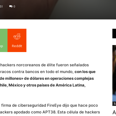
51
0
pp
ReddIt
 hackers norcoreanos de élite fueron señalados
racos contra bancos en todo el mundo,
con los que
 de millones» de dólares en operaciones complejas
hile, México y otros países de América Latina,
S
a firma de ciberseguridad FireEye dijo que hace poco
A
e hackers apodado como APT38. Esta célula de hackers