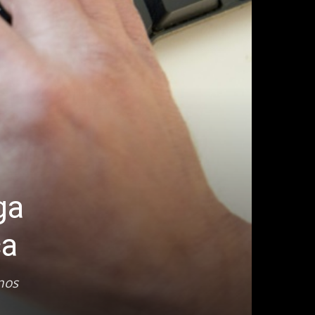
ga
ca
nos