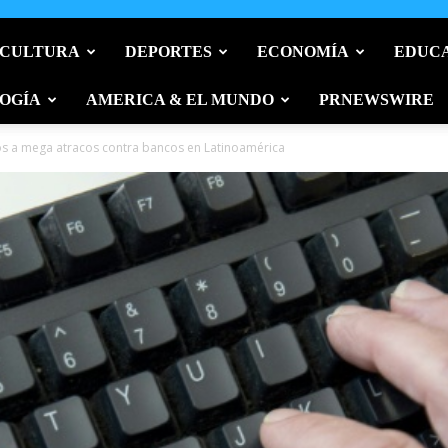
 CULTURA
DEPORTES
ECONOMÍA
EDUC
OGÍA
AMERICA & EL MUNDO
PRNEWSWIRE
s a mega atracos contra bancos en Latinoamérica