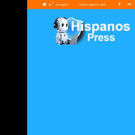
F
84
viernes, agosto 7, 2026
Los Angeles
Hispanos
Press