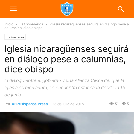
Inicio
Latinoamérica
Iglesia nicaragüenses seguirá en diálogo pese a
calumnias, dice obispo
Centroamérica
Iglesia nicaragüenses seguirá
en diálogo pese a calumnias,
dice obispo
El diálogo entre el gobierno y una Alianza Cívica del que la
Iglesia es mediadora, se encuentra estancado desde el 15
de junio
61
0
Por
AFP/Hispanos Press
-
23 de julio de 2018