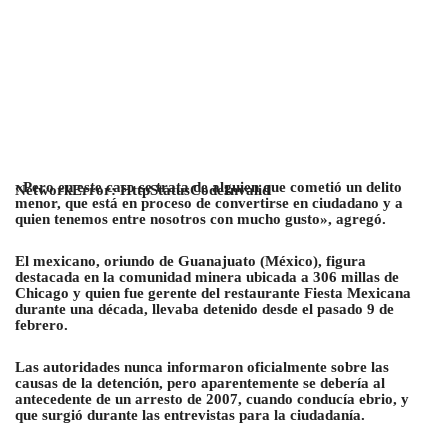
«Pero en este caso se trata de alguien que cometió un delito
NetworkError: HttpStatusCodeInvalid
menor, que está en proceso de convertirse en ciudadano y a
quien tenemos entre nosotros con mucho gusto», agregó.
El mexicano, oriundo de Guanajuato (México), figura
destacada en la comunidad minera ubicada a 306 millas de
Chicago y quien fue gerente del restaurante Fiesta Mexicana
durante una década, llevaba detenido desde el pasado 9 de
febrero.
Las autoridades nunca informaron oficialmente sobre las
causas de la detención, pero aparentemente se debería al
antecedente de un arresto de 2007, cuando conducía ebrio, y
que surgió durante las entrevistas para la ciudadanía.