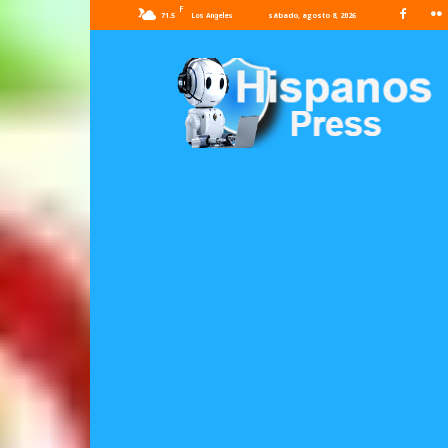
F
71.5
sábado, agosto 8, 2026
Los Angeles
Hispanos
Press