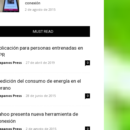
conexión
2 de agosto de 2015
MUST READ
plicación para personas entrenadas en
PR
spanos Press
-
27 de abril de 2019
0
edición del consumo de energía en el
erano
spanos Press
-
28 de junio de 2015
0
ahoo presenta nueva herramienta de
onexión
spanos Press
-
2 de agosto de 2015
0