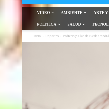
VIDEO
AMBIENTE
ARTE Y
POLITÍCA
SALUD
TECNOL
Inicio
Deportes
Prótesis y sillas de ruedas tendr