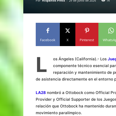
Por
Hispanos Press
-
29 de junio de 2026
14
Facebook
X
Pinterest
WhatsA
L
os Ángeles (California).- Los
Jueg
componente técnico esencial par
reparación y mantenimiento de pró
de asistencia directamente en el entorno 
LA28
nombró a Ottobock como Official Pro
Provider y Official Supporter de los Juego
relación que Ottobock ha mantenido duran
movimiento paralímpico.