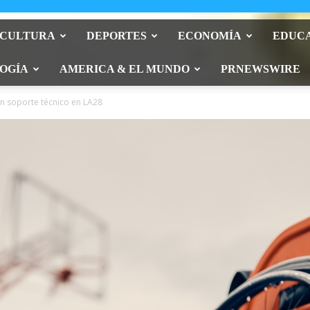
 CULTURA
DEPORTES
ECONOMÍA
EDUC
OGÍA
AMERICA & EL MUNDO
PRNEWSWIRE
án soporte técnico en LA28