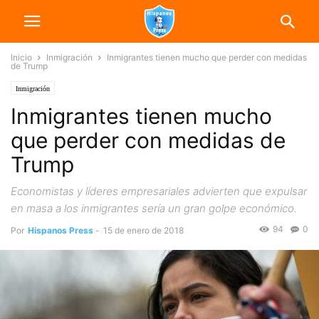
Inicio
Inmigración
Inmigrantes tienen mucho que perder con medidas
de Trump
Inmigración
Inmigrantes tienen mucho
que perder con medidas de
Trump
Economistas y líderes empresariales advierten que expulsar
en masa a los inmigrantes sería un gran golpe económico.
94
0
Por
Hispanos Press
-
15 de enero de 2018