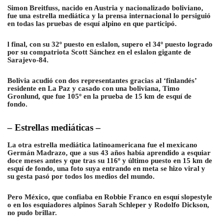
Simon Breitfuss, nacido en Austria y nacionalizado boliviano,
fue una estrella mediática y la prensa internacional lo persiguió
en todas las pruebas de esquí alpino en que participó.
l final, con su 32º puesto en eslalon, supero el 34º puesto logrado
por su compatriota Scott Sánchez en el eslalon gigante de
Sarajevo-84.
Bolivia acudió con dos representantes gracias al ‘finlandés’
residente en La Paz
y casado con una boliviana, Timo
Gronlund, que fue 105º en la prueba de 15 km de esquí de
fondo.
– Estrellas mediáticas –
La otra estrella mediática
latinoamericana fue el mexicano
Germán Madrazo
, que a sus 43 años había aprendido a esquiar
doce meses antes y que tras su 116º y último puesto en 15 km de
esquí de fondo, una foto suya entrando en meta se hizo viral y
su gesta pasó por todos los medios del mundo.
Pero México, que confiaba en Robbie Franco en esquí slopestyle
o en los esquiadores alpinos Sarah Schleper y Rodolfo Dickson,
no pudo brillar.