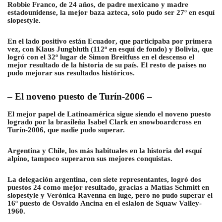
Robbie Franco, de 24 años, de padre mexicano y madre
estadounidense, la mejor baza azteca, solo pudo ser 27º en esquí
slopestyle.
En el lado positivo están
Ecuador
, que participaba por primera
vez, con Klaus Jungbluth (112º en esquí de fondo) y
Bolivia
, que
logró con el 32º lugar de Simon Breitfuss en el descenso el
mejor resultado de la historia de su país. El resto de países no
pudo mejorar sus resultados históricos.
– El noveno puesto de Turín-2006 –
El mejor papel de Latinoamérica sigue siendo el noveno puesto
logrado por la
brasileña
Isabel Clark en snowboardcross en
Turín-2006, que nadie pudo superar.
Argentina y Chile,
los más habituales en la historia del esquí
alpino, tampoco superaron sus mejores conquistas.
La delegación argentina, con siete representantes, logró dos
puestos 24 como mejor resultado, gracias a Matías Schmitt en
slopestyle y Verónica Ravenna en luge, pero no pudo superar el
16º puesto de Osvaldo Ancina en el eslalon de Squaw Valley-
1960.