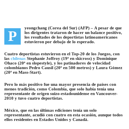
yeongchang (Corea del Sur) (AFP) –
A pesar de que
P
los dirigentes trataron de hacer un balance positivo,
los resultados de los deportistas latinoamericanos
estuvieron por debajo de lo esperado
.
Cuatro deportistas estuvieron en el Top-20 de los Juegos, con
las
chilenas
Stephanie Joffroy (19ª en skicross) y Dominique
Ohaco (20ª en slopestyle), y los patinadores de velocidad
colombianos Pedro Causil (20º en 500 metros) y Laura Gómez
(20ª en Mass-Start).
Pero lo más positivo fue una mayor presencia de países con
menos tradición, como
Colombia
, que solo había tenía una
representante de origen suizo-estadounidense en Vancouver-
2010 y tuvo cuatro deportistas.
México
, que en las últimas ediciones tenía un solo
representante, acudió con cuatro en esta ocasión, aunque todos
ellos residentes en Estados Unidos y Canadá.