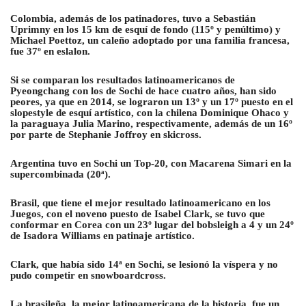
Colombia, además de los patinadores, tuvo a Sebastián
Uprimny en los 15 km de esquí de fondo (115º y penúltimo) y
Michael Poettoz, un caleño adoptado por una familia francesa,
fue 37º en eslalon.
Si se comparan los resultados latinoamericanos de
Pyeongchang con los de Sochi de hace cuatro años, han sido
peores, ya que en 2014, se lograron un 13º y un 17º puesto en el
slopestyle de esquí artístico, con la chilena Dominique Ohaco y
la paraguaya Julia Marino, respectivamente, además de un 16º
por parte de Stephanie Joffroy en skicross.
Argentina tuvo en Sochi un Top-20, con Macarena Simari en la
supercombinada (20ª).
Brasil, que tiene el mejor resultado latinoamericano en los
Juegos
, con el noveno puesto de Isabel Clark, se tuvo que
conformar en Corea con un 23º lugar del bobsleigh a 4 y un 24º
de Isadora Williams en patinaje artístico.
Clark, que había sido 14ª en Sochi, se lesionó la víspera y no
pudo competir en snowboardcross.
La brasileña, la mejor latinoamericana de la historia, fue un