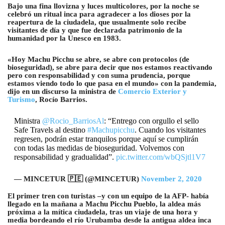
Bajo una fina llovizna y luces multicolores, por la noche se
celebró un ritual inca para agradecer a los dioses por la
reapertura de la ciudadela, que usualmente solo recibe
visitantes de día y que fue declarada patrimonio de la
humanidad por la Unesco en 1983.
«Hoy Machu Picchu se abre, se abre con protocolos (de
bioseguridad), se abre para decir que nos estamos reactivando
pero con responsabilidad y con suma prudencia, porque
estamos viendo todo lo que pasa en el mundo» con la pandemia,
dijo en un discurso la ministra de
Comercio Exterior y
Turismo
, Rocío Barrios.
Ministra
@Rocio_BarriosAl
: “Entrego con orgullo el sello
Safe Travels al destino
#Machupicchu
. Cuando los visitantes
regresen, podrán estar tranquilos porque aquí se cumplirán
con todas las medidas de bioseguridad. Volvemos con
responsabilidad y gradualidad”.
pic.twitter.com/wbQSjtl1V7
— MINCETUR 🇵🇪 (@MINCETUR)
November 2, 2020
El primer tren con turistas –y con un equipo de la AFP- había
llegado en la mañana a Machu Picchu Pueblo, la aldea más
próxima a la mítica ciudadela, tras un viaje de una hora y
media bordeando el río Urubamba desde la antigua aldea inca