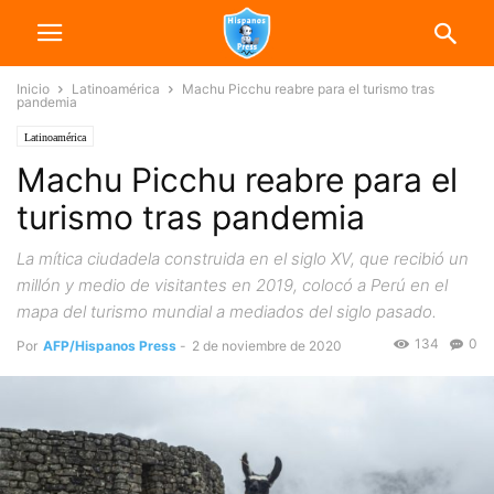
Inicio
Latinoamérica
Machu Picchu reabre para el turismo tras
pandemia
Latinoamérica
Machu Picchu reabre para el
turismo tras pandemia
La mítica ciudadela construida en el siglo XV, que recibió un
millón y medio de visitantes en 2019, colocó a Perú en el
mapa del turismo mundial a mediados del siglo pasado.
134
0
Por
AFP/Hispanos Press
-
2 de noviembre de 2020