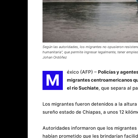
Según las autoridades, los migrantes no opusieron resistenc
humanitaria", que permite ingresar legalmente, tener emple
Johan Ordóñez
éxico (AFP) –
Policías y agente
M
migrantes centroamericanos que
el río Suchiate
, que separa al p
Los migrantes fueron detenidos a la altura
sureño estado de Chiapas, a unos 12 kilóm
Autoridades informaron que los migrantes 
habían prometido que les brindarían facili