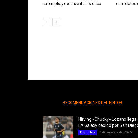
su templo y exconvento histórico
con relatos
RECOMENDACIONES DEL EDITOR
Hirving «Chucky» Lozano llega 
LA Galaxy cedido por San Diego
7 de agosto de 2026
Deportes