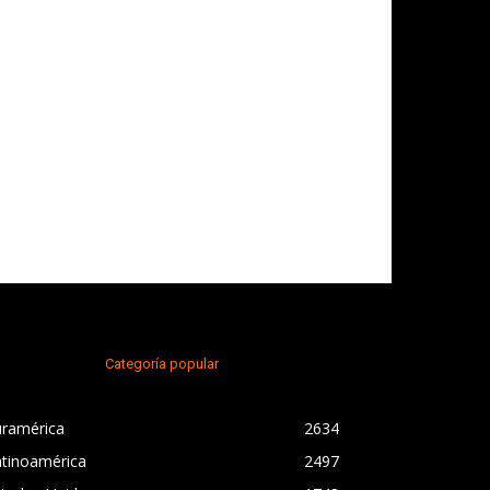
Categoría popular
uramérica
2634
atinoamérica
2497