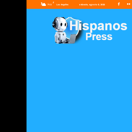
F
71.5
sábado, agosto 8, 2026
Los Angeles
Hispanos
Press