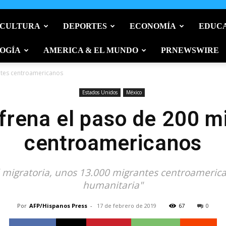
 CULTURA
DEPORTES
ECONOMÍA
EDUC
OGÍA
AMERICA & EL MUNDO
PRNEWSWIRE
ntes centroamericanos
Estados Unidos
México
frena el paso de 200 m
centroamericanos
d migratoria, unos 13.000 migrantes centroamerica
humanitaria"
Por
AFP/Hispanos Press
-
17 de febrero de 2019
67
0