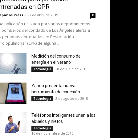
ntrenadas en CPR
spanos Press
-
27 de abril de 2019
0
a aplicación utilizada por varios departamentos
 bomberos del condado de Los Ángeles alerta a
s personas entrenadas en Resucitación
rdiopulmonar (CPR) de alguna...
Medición del consumo de
energía en el verano
28 de junio de 2015
Tecnología
Yahoo presenta nueva
herramienta de conexión
2 de agosto de 2015
Tecnología
Teléfonos inteligentes unen a los
abuelos y nietos
Tecnología
16 de noviembre de 2015