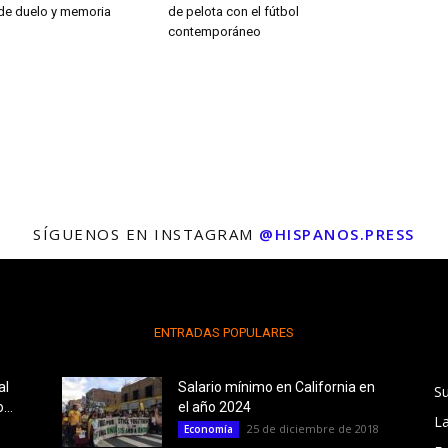
 de duelo y memoria
de pelota con el fútbol
contemporáneo
SÍGUENOS EN INSTAGRAM
@HISPANOS.PRESS
ENTRADAS POPULARES
al
Salario mínimo en California en
S
...
el año 2024
L
25 de diciembre de 2018
Economía