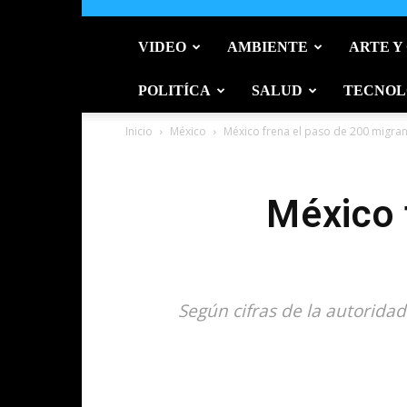
VIDEO
AMBIENTE
ARTE Y
POLITÍCA
SALUD
TECNOL
Inicio
México
México frena el paso de 200 migra
México 
Según cifras de la autorida