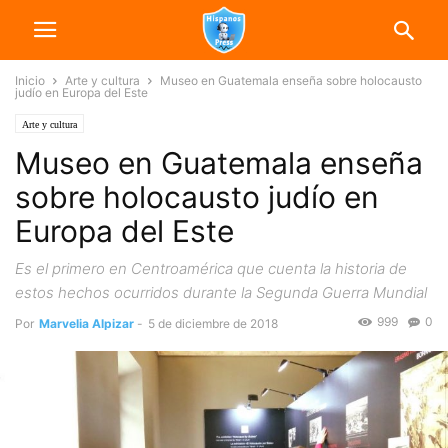
Inicio
Arte y cultura
Museo en Guatemala enseña sobre holocausto
judío en Europa del Este
Arte y cultura
Museo en Guatemala enseña
sobre holocausto judío en
Europa del Este
Es el primero en Centroamérica que cuenta la historia de
estos hechos ocurridos durante la Segunda Guerra Mundial
999
0
Por
Marvelia Alpizar
-
5 de diciembre de 2018