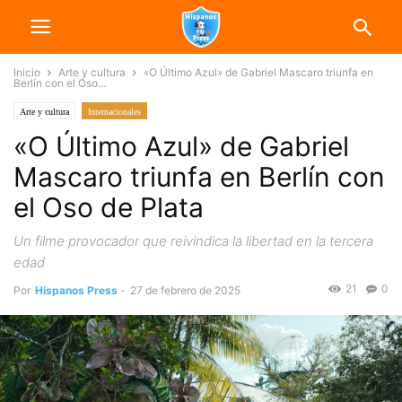
Inicio
Arte y cultura
«O Último Azul» de Gabriel Mascaro triunfa en
Berlín con el Oso...
Arte y cultura
Internacionales
«O Último Azul» de Gabriel
Mascaro triunfa en Berlín con
el Oso de Plata
Un filme provocador que reivindica la libertad en la tercera
edad
21
0
Por
Hispanos Press
-
27 de febrero de 2025