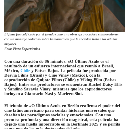
El filme fue calificado por el jurado como una obra «provocadora e innovadora»,
con un mensaje poderoso sobre la manera en que la sociedad trata a los adultos
mayores.
Foto: Plaza Espectáculos
Con una duración de 86 minutos, «O Último Azul» es el
resultado de un esfuerzo internacional que reunió a Brasil,
México,
Chile
y Países Bajos. La película fue producida por
Desvia Films (Brasil) y Cine Vinay (México), con la
coproducción de Quijote Films (Chile) y Viking Film (Países
Bajos). Entre sus productores se encuentran Rachel Daisy Ellis
y Sandino Saravia Vinay, mientras que los coproductores
incluyen a Giancarlo Nasi y Marleen Slot.
El triunfo de «O Último Azul» en Berlín reafirma el poder del
cine latinoamericano para contar historias universales que
desafían los paradigmas sociales y emocionales. Con una
premisa profunda y una dirección magistral, esta película ha
dejado una huella imborrable en la Berlinale 2025 y se perfila
como una de las más destacadas del año.