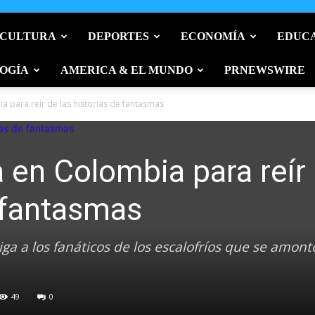
 CULTURA
DEPORTES
ECONOMÍA
EDUC
OGÍA
AMERICA & EL MUNDO
PRNEWSWIRE
a para reír de las historias de fantasmas
a en Colombia para reír
e fantasmas
iga a los fanáticos de los escalofríos que se amon
49
0