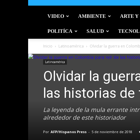
VIDEO
AMBIENTE
ARTE Y
POLITÍCA
SALUD
TECNOL
Inicio
Latinoamérica
Olvidar la guerra en Colombi
Latinoamérica
Olvidar la guerr
las historias d
La leyenda de la mula errante intr
alrededor de este historiador
Por
AFP/Hispanos Press
-
5 de noviembre de 2018