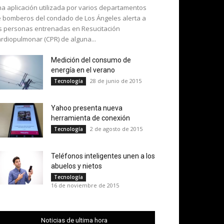
a aplicación utilizada por varios departamentos
 bomberos del condado de Los Ángeles alerta a
s personas entrenadas en Resucitación
rdiopulmonar (CPR) de alguna...
Medición del consumo de
energía en el verano
28 de junio de 2015
Tecnología
Yahoo presenta nueva
herramienta de conexión
2 de agosto de 2015
Tecnología
Teléfonos inteligentes unen a los
abuelos y nietos
Tecnología
16 de noviembre de 2015
Noticias de ultima hora