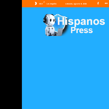
F
68.3
sábado, agosto 8, 2026
Los Angeles
Hispanos
Press