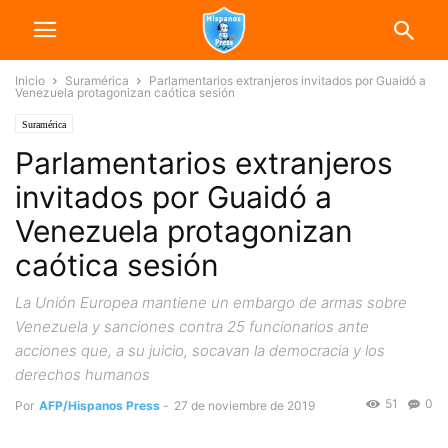
Inicio
Suramérica
Parlamentarios extranjeros invitados por Guaidó a
Venezuela protagonizan caótica sesión
Suramérica
Parlamentarios extranjeros
invitados por Guaidó a
Venezuela protagonizan
caótica sesión
La Unión Europea mantiene un embargo de armas sobre
Venezuela y sanciones contra 25 funcionarios ante
acciones que, a su juicio, socavan la democracia y los
derechos humanos
51
0
Por
AFP/Hispanos Press
-
27 de noviembre de 2019