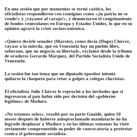
En una sesión que por momentos se tornó caótica, los
oficialistas respondieron con consignas como «¡la patria no se
vende!» y ¡váyanse al carajo!», y denunciaron el congelamiento
de fondos venezolanos en Europa y Estados Unidos, lo que en su
opinión agravó la crisis socioeconómica.
«Quiero decirle senador (Maroto), como decía (Hugo) Chávez,
váyase a la mierda, que en Venezuela hay un pueblo libre,
soberano, que no negocia su libertad», exclamó desde la tribuna
de oradores Gerardo Márquez, del Partido Socialista Unido de
Venezuela.
La sesión fue tan tensa que un diputado opositor intentó
quitarse la chaqueta para retar a golpes a colegas chavistas.
El oficialista Julio Chávez le reprochó a los invitados que si
ingresaron al país había sido por decisión del «gobierno
legítimo» de Maduro.
«No estamos solos», resaltó por su parte Guaidó, quien 10
meses después de haberse autoproclamado mandatario no ha
logrado desplazar a Maduro y en las últimas semanas ha visto
seriamente comprometido su poder de convocatoria a protestar
contra el gobernante socialista.