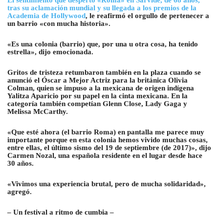
El sentimiento que despertó «Roma» en Sarvide, de 68 años,
tras su aclamación mundial y su llegada a los premios de la
Academia de Hollywood
, le reafirmó el orgullo de pertenecer a
un barrio «con mucha historia».
«Es una colonia (barrio) que, por una u otra cosa, ha tenido
estrella», dijo emocionada.
Gritos de tristeza retumbaron también en la plaza cuando se
anunció el Óscar a Mejor Actriz para la británica Olivia
Colman, quien se impuso a la mexicana de origen indígena
Yalitza Aparicio por su papel en la cinta mexicana. En la
categoría también competían Glenn Close, Lady Gaga y
Melissa McCarthy.
«Que esté ahora (el barrio Roma) en pantalla me parece muy
importante porque en esta colonia hemos vivido muchas cosas,
entre ellas, el último sismo del 19 de septiembre (de 2017)», dijo
Carmen Nozal, una española residente en el lugar desde hace
30 años.
«Vivimos una experiencia brutal, pero de mucha solidaridad»,
agregó.
– Un festival a ritmo de cumbia –