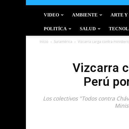
VIDEO
AMBIENTE
ARTE Y
POLITÍCA
SALUD
TECNOL
Inicio
Suramérica
Vizcarra carga contra ministerio
Vizcarra c
Perú po
Los colectivos "Todos contra Cháv
Minis