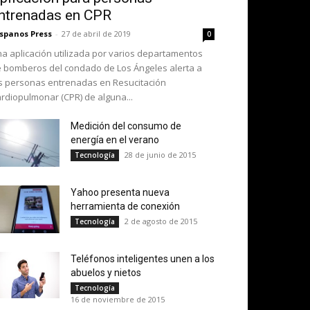
ntrenadas en CPR
spanos Press
-
27 de abril de 2019
0
a aplicación utilizada por varios departamentos
 bomberos del condado de Los Ángeles alerta a
s personas entrenadas en Resucitación
rdiopulmonar (CPR) de alguna...
Medición del consumo de
energía en el verano
28 de junio de 2015
Tecnología
Yahoo presenta nueva
herramienta de conexión
2 de agosto de 2015
Tecnología
Teléfonos inteligentes unen a los
abuelos y nietos
Tecnología
16 de noviembre de 2015