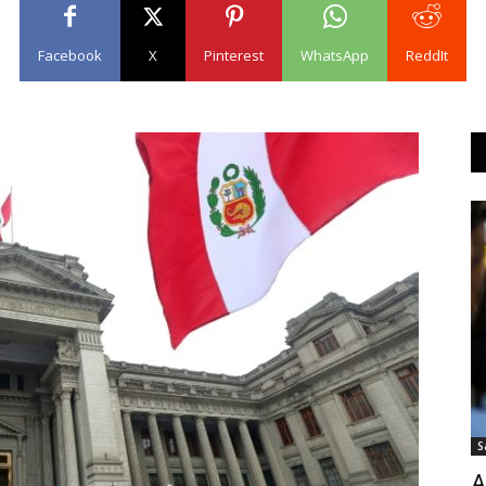
Facebook
X
Pinterest
WhatsApp
ReddIt
S
A