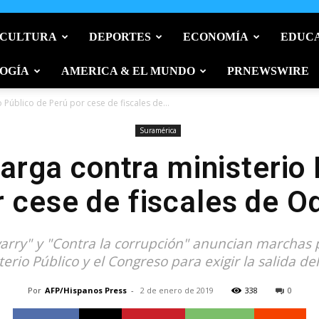
 CULTURA
DEPORTES
ECONOMÍA
EDUC
OGÍA
AMERICA & EL MUNDO
PRNEWSWIRE
 Público de Perú por cese de fiscales de...
Suramérica
arga contra ministerio
r cese de fiscales de O
arry" y "Contra la corrupción" anuncian marchas p
terio Público y el Congreso para exigir la salida del 
Por
AFP/Hispanos Press
-
2 de enero de 2019
338
0