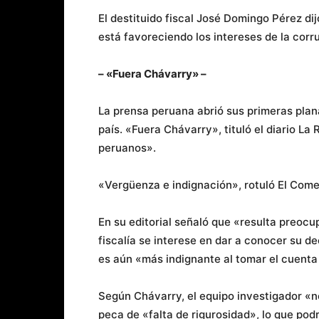
El destituido fiscal José Domingo Pérez dij
está favoreciendo los intereses de la cor
– «Fuera Chávarry» –
La prensa peruana abrió sus primeras plan
país. «Fuera Chávarry», tituló el diario La
peruanos».
«Vergüenza e indignación», rotuló El Comer
En su editorial señaló que «resulta preocu
fiscalía se interese en dar a conocer su d
es aún «más indignante al tomar el cuenta 
Según Chávarry, el equipo investigador «no
peca de «falta de rigurosidad», lo que podr