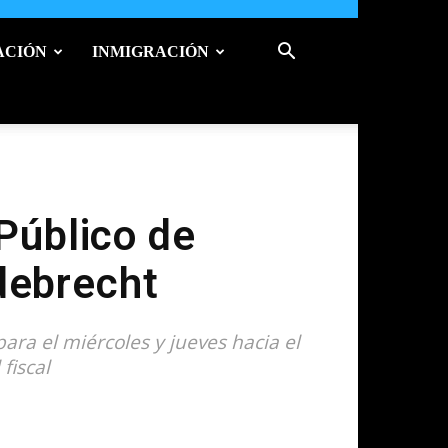
ACIÓN
INMIGRACIÓN
 Público de
debrecht
ara el miércoles y jueves hacia el
fiscal