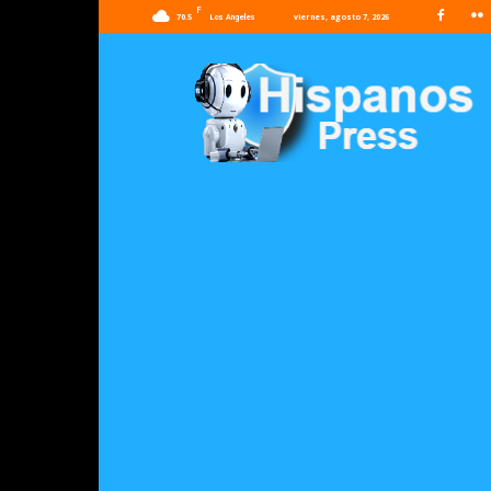
F
70.5
viernes, agosto 7, 2026
Los Angeles
Hispanos
Press