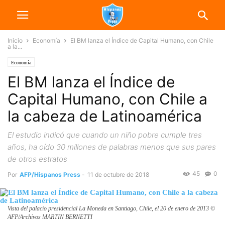
Inicio
Economía
El BM lanza el Índice de Capital Humano, con Chile
a la...
Economía
El BM lanza el Índice de
Capital Humano, con Chile a
la cabeza de Latinoamérica
El estudio indicó que cuando un niño pobre cumple tres
años, ha oído 30 millones de palabras menos que sus pares
de otros estratos
45
0
Por
AFP/Hispanos Press
-
11 de octubre de 2018
Vista del palacio presidencial La Moneda en Santiago, Chile, el 20 de enero de 2013 ©
AFP/Archivos MARTIN BERNETTI