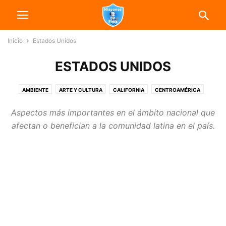
Inicio
Estados Unidos
ESTADOS UNIDOS
AMBIENTE
ARTE Y CULTURA
CALIFORNIA
CENTROAMÉRICA
CONSULADOS
DEPORTES
ECONOMÍA
EDUCACIÓN
Aspectos más importantes en el ámbito nacional que
ESTADOS UNIDOS
INMIGRACIÓN
INTERNACIONALES
afectan o benefician a la comunidad latina en el país.
LATINOAMÉRICA
MÉXICO
NOTICIAS
ORGANIZACIONES COMUNITARIAS
POLITÍCA
SALUD
SURAMÉRICA
TECNOLOGÍA
TRANSPORTE
USNEWS
VIDEO